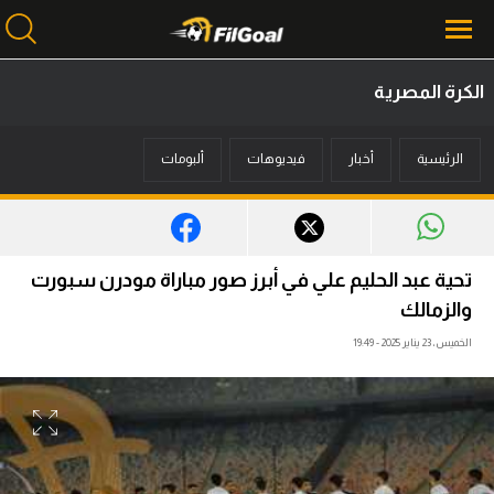
الكرة المصرية
محتوى إخباري
الرئيسية
أخبار
فيديوهات
ألبومات
الرئيسية
أخبار
مباريات
تحية عبد الحليم علي في أبرز صور مباراة مودرن سبورت
ميركاتو
والزمالك
الخميس، 23 يناير 2025 - 19:49
فانتازي في الجول
مسابقة التوقعات
فيديوهات
عدسات