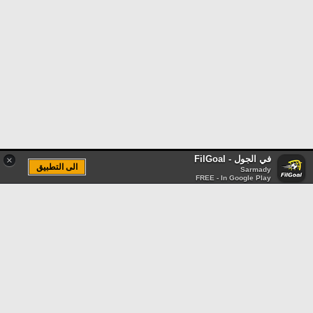
في الجول - FilGoal
×
الى التطبيق
Sarmady
FREE - In Google Play