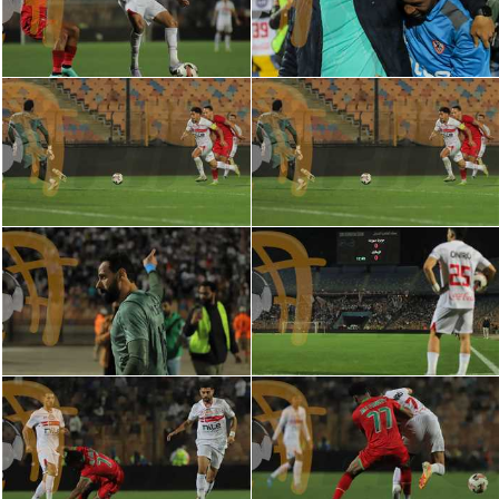
سعودي في الجول
الدوري الإنجليزي
الدوري الإسباني
دوري أبطال أوروبا
القسم الثاني
رياضات أخرى
أمم إفريقيا
كرة السلة الأمريكية
كرة سلة
كرة يد
كرة طائرة