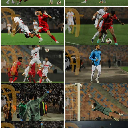
الوطن العربي
في المونديال
رياضة نسائية
آسيا
أمريكا
ركن الألعاب
أقسام خاصة
Gamers
ميركاتو
تحقيق في الجول
تقرير في الجول