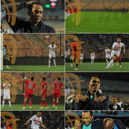
الدوري السعودي للمحترفين
دوري أبطال أوروبا
دوري أبطال إفريقيا
كل البطولات
أقسام
الكرة المصرية
الدوري المصري
الكرة الأوروبية
الكرة الإفريقية
منتخب مصر