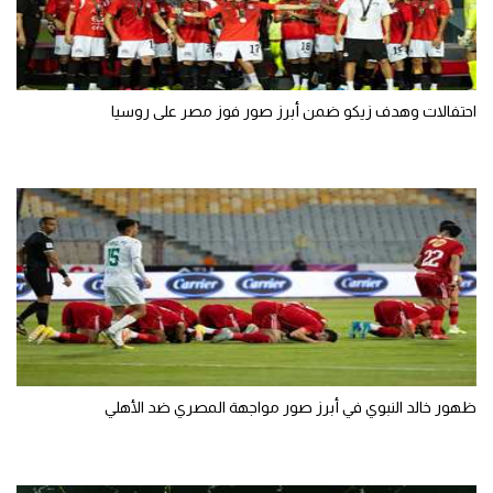
احتفالات وهدف زيكو ضمن أبرز صور فوز مصر على روسيا
ظهور خالد النبوي في أبرز صور مواجهة المصري ضد الأهلي