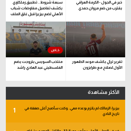
خبر في الجول - الكرمة العراقي
سبعة شروط.. تطبيق زملكاوي
يقترب من ضم مروان حمدي
يكشف تفاصيل مفاوضات شباب
الأهلي لضم بيزيرا قبل غلق الملف
تقرير تركي يكشف موعد الظهور
منتخب السويس بتروجت يضم
الأول لصلاح مع طرابزون
الفلسطيني عبد الهادي راشد
الأكثر مشاهدة
بيزيرا: الزمالك لم يلتزم بوعده معي.. وكنت سأصبح أغلى صفقة في
1
تاريخ النادي
خبر في الجول - الأهلي يبدأ من دور الـ 32.. والثلاثي المصري يشارك