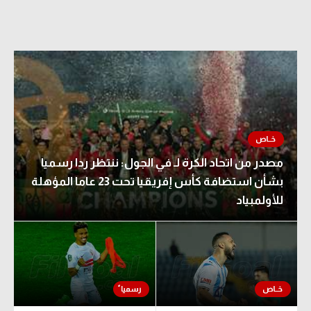
مصدر من اتحاد الكرة لـ في الجول: ننتظر ردا رسميا
بشأن استضافة كأس إفريقيا تحت 23 عاما المؤهلة
للأولمبياد