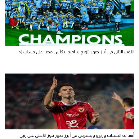
اللقب الثاني في أبرز صور تتويج بيراميدز بكأس مصر على حساب زد
أهداف الشحات وزيزو وبنشرقي في أبرز صور فوز الأهلي على إنبي