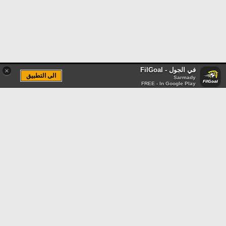
في الجول - FilGoal
×
الى التطبيق
Sarmady
FREE - In Google Play