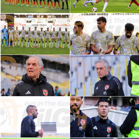
سعودي في الجول
الدوري الإنجليزي
الدوري الإسباني
دوري أبطال أوروبا
القسم الثاني
رياضات أخرى
أمم إفريقيا
كرة السلة الأمريكية
كرة سلة
كرة يد
كرة طائرة