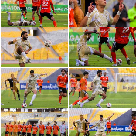
الدوري السعودي للمحترفين
دوري أبطال أوروبا
دوري أبطال إفريقيا
كل البطولات
أقسام
الكرة المصرية
الدوري المصري
الكرة الأوروبية
الكرة الإفريقية
منتخب مصر