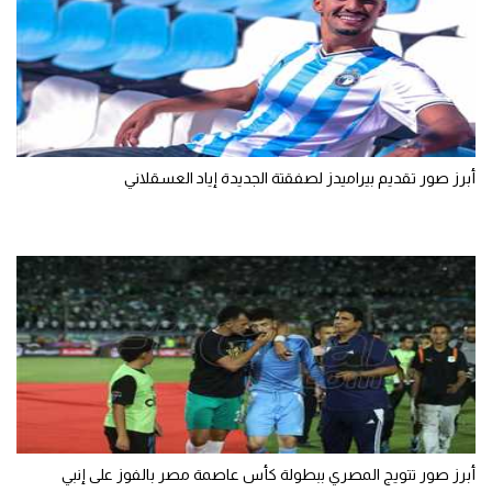
أبرز صور تقديم بيراميدز لصفقتة الجديدة إياد العسقلاني
أبرز صور تتويج المصري ببطولة كأس عاصمة مصر بالفوز على إنبي