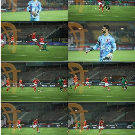
سعودي في الجول
الدوري الإنجليزي
الدوري الإسباني
دوري أبطال أوروبا
القسم الثاني
رياضات أخرى
أمم إفريقيا
كرة السلة الأمريكية
كرة سلة
كرة يد
كرة طائرة