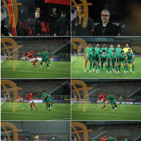
الدوري السعودي للمحترفين
دوري أبطال أوروبا
دوري أبطال إفريقيا
كل البطولات
أقسام
الكرة المصرية
الدوري المصري
الكرة الأوروبية
الكرة الإفريقية
منتخب مصر