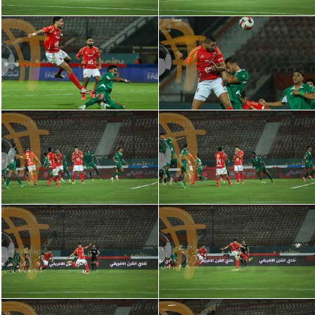
الوطن العربي
في المونديال
رياضة نسائية
آسيا
أمريكا
ركن الألعاب
أقسام خاصة
Gamers
ميركاتو
تحقيق في الجول
تقرير في الجول