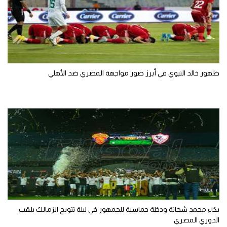
ظهور خالد النبوي في أبرز صور مواجهة المصري ضد الأهلي
بكاء محمد شحاتة ودخلة حماسية للجمهور في ليلة تتويج الزمالك بلقب
الدوري المصري