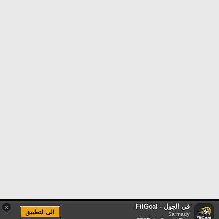
في الجول - FilGoal
×
الى التطبيق
Sarmady