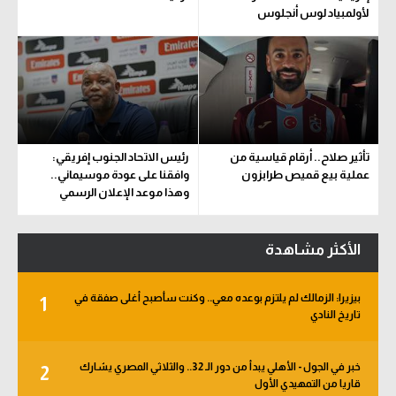
لأولمبياد لوس أنجلوس
تأثير صلاح.. أرقام قياسية من
رئيس الاتحاد الجنوب إفريقي:
عملية بيع قميص طرابزون
وافقنا على عودة موسيماني..
وهذا موعد الإعلان الرسمي
الأكثر مشاهدة
بيزيرا: الزمالك لم يلتزم بوعده معي.. وكنت سأصبح أغلى صفقة في
1
تاريخ النادي
خبر في الجول - الأهلي يبدأ من دور الـ 32.. والثلاثي المصري يشارك
2
قاريا من التمهيدي الأول