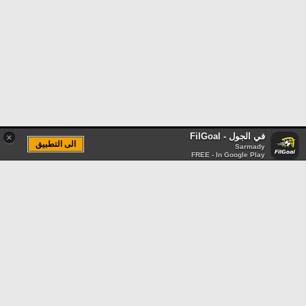
في الجول - FilGoal
×
الى التطبيق
Sarmady
FREE - In Google Play