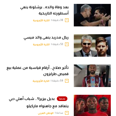
بعد وفاة والده.. برشلونة ينعي
أسطورته التاريخية
38 دقيقة |
الكرة الأوروبية
ريال مدريد ينعى والد ميسي
53 دقيقة |
الكرة الأوروبية
تأثير صلاح.. أرقام قياسية من عملية بيع
قميص طرابزون
59 دقيقة |
الكرة الأوروبية
بديل بيزيرا؟.. شباب أهلي دبي
يتعاقد مع جاهنواه ماركيلو
ساعة |
الوطن العربي