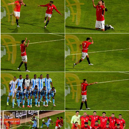
الدوري السعودي للمحترفين
دوري أبطال أوروبا
دوري أبطال إفريقيا
كل البطولات
أقسام
الكرة المصرية
الدوري المصري
الكرة الأوروبية
الكرة الإفريقية
منتخب مصر