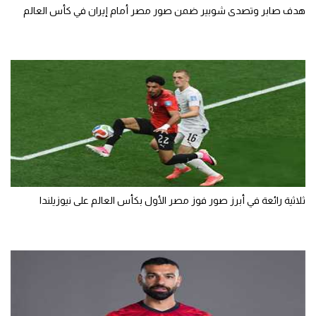
هدف صابر وتصدى شوبير ضمن صور مصر أمام إيران في كأس العالم
ثلاثية رائعة في أبرز صور فوز مصر الأول بكأس العالم على نيوزيلندا