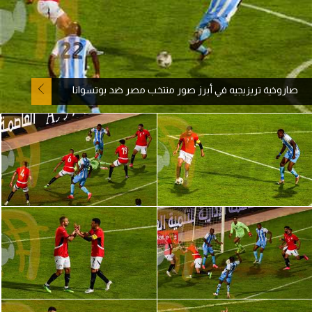
آراء حرة
ركن الألعاب
صاروخية تريزيجيه في أبرز صور منتخب مصر ضد بوتسوانا
بطولات
أمريكا 2026
الدوري المصري
الدوري الإنجليزي الممتاز
الدوري الإسباني
الدوري الإيطالي
الدوري الألماني
الدوري الفرنسي