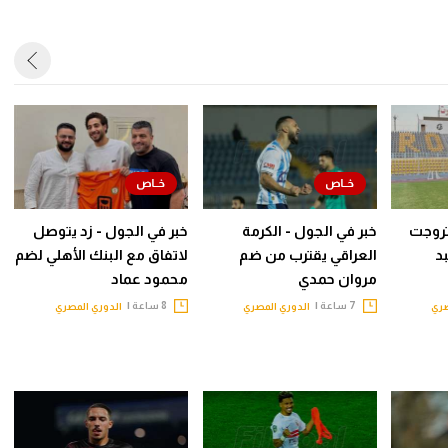
روجت
خبر في الجول - الكرمة
خبر في الجول - زد يتوصل
د
العراقي يقترب من ضم
لاتفاق مع البنك الأهلي لضم
مروان حمدي
محمود عماد
7 ساعة |
8 ساعة |
صري
الدوري المصري
الدوري المصري