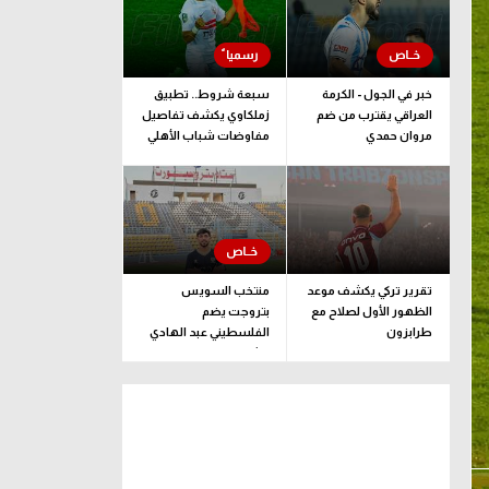
خبر في الجول - الكرمة
سبعة شروط.. تطبيق
العراقي يقترب من ضم
زملكاوي يكشف تفاصيل
مروان حمدي
مفاوضات شباب الأهلي
لضم بيزيرا قبل غلق
الملف
تقرير تركي يكشف موعد
منتخب السويس
الظهور الأول لصلاح مع
بتروجت يضم
طرابزون
الفلسطيني عبد الهادي
راشد