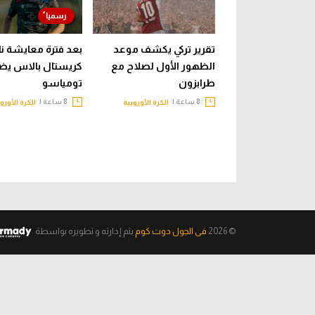
تقرير تركي يكشف موعد
بعد فترة معايشة نا
الظهور الأول لصلاح مع
كريستال بالاس يض
طرابزون
تومياسو
8 ساعة |
8 ساعة |
الكرة الأوروبية
الكرة الأورو
© 2026
فى الجول دوت كوم
يتم إدارته و تطويره
بواسطة