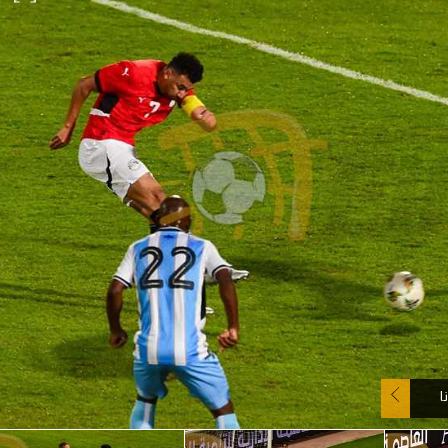
آسيا
دوري أبطال أوروبا
لسعودي للمحترفين
أمريكا
القسم الثاني
ل أوروبا
ركن الألعاب
رياضات أخرى
ل إفريقيا
ا