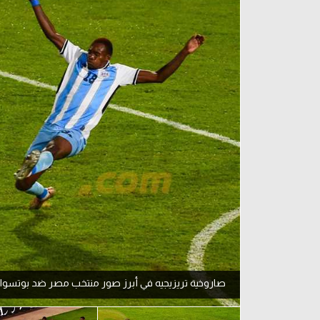
آراء حرة
الدوري ا
ركن الألعاب
دوري أبطا
دوري أبطا
كل البطولات
صاروخية تريزيجيه في أبرز صور منتخب مصر ضد بوتسوان