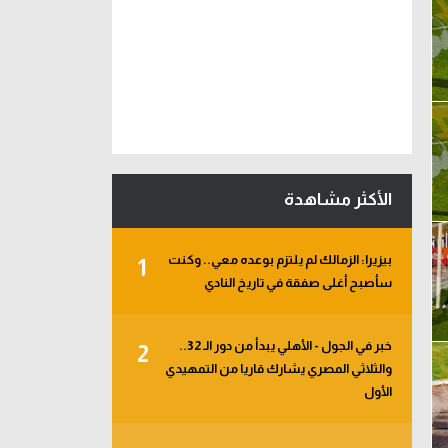
الأكثر مشاهدة
بيزيرا: الزمالك لم يلتزم بوعده معي.. وكنت
1
سأصبح أغلى صفقة في تاريخ النادي
خبر في الجول - الأهلي يبدأ من دور الـ 32..
2
والثلاثي المصري يشارك قاريا من التمهيدي
الأول