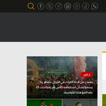
أقسام خاصة
Gamers
يكية
ميركاتو
تحقيق في الجول
تقرير في الجول
تحليل في الجول
مصدر من اتحاد الكرة لـ في الجول: ننتظر ردا
حكايات في الجول
رسميا بشأن استضافة كأس إفريقيا تحت 23
عاما المؤهلة للأولمبياد
كويز في الجول
فيديو في الجول