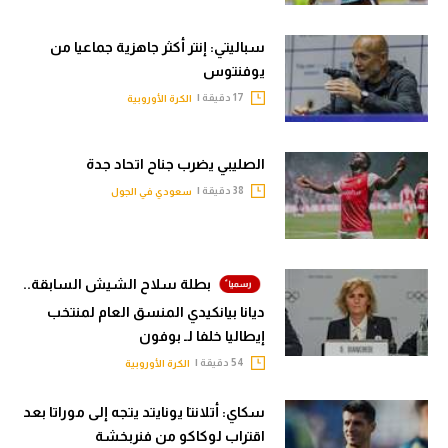
سباليتي: إنتر أكثر جاهزية جماعيا من
يوفنتوس
17 دقيقة |
الكرة الأوروبية
الصليبي يضرب جناح اتحاد جدة
38 دقيقة |
سعودي في الجول
بطلة سلاح الشيش السابقة..
ديانا بيانكيدي المنسق العام لمنتخب
إيطاليا خلفا لـ بوفون
54 دقيقة |
الكرة الأوروبية
سكاي: أتلانتا يونايتد يتجه إلى موراتا بعد
اقتراب لوكاكو من فنربخشة