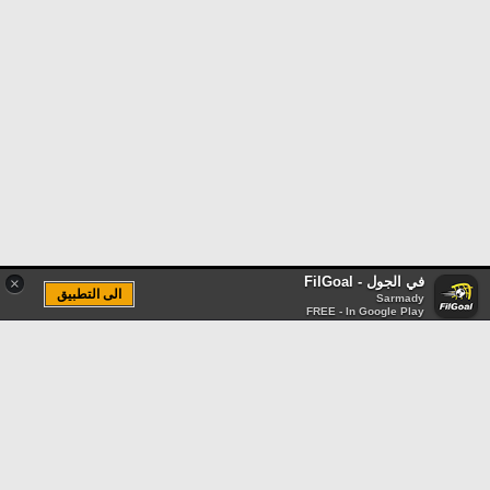
في الجول - FilGoal
×
الى التطبيق
Sarmady
FREE - In Google Play