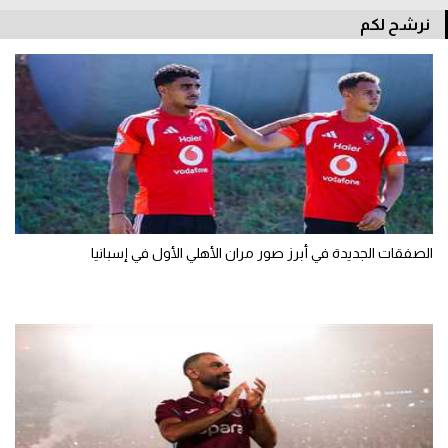
الوطن العربي
نرشح لكم
في المونديال
رياضة نسائية
آسيا
أمريكا
ركن الألعاب
الصفقات الجديدة في أبرز صور مران الأهلي الأول في إسبانيا
أقسام خاصة
Gamers
ميركاتو
تحقيق في الجول
تقرير في الجول