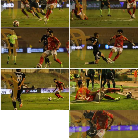
الدوري السعودي للمحترفين
دوري أبطال أوروبا
دوري أبطال إفريقيا
كل البطولات
أقسام
الكرة المصرية
الدوري المصري
الكرة الأوروبية
الكرة الإفريقية
منتخب مصر