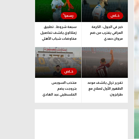
خبر في الجول - الكرمة
سبعة شروط.. تطبيق
العراقي يقترب من ضم
زملكاوي يكشف تفاصيل
مروان حمدي
مفاوضات شباب الأهلي
لضم بيزيرا قبل غلق
الملف
تقرير تركي يكشف موعد
منتخب السويس
الظهور الأول لصلاح مع
بتروجت يضم
طرابزون
الفلسطيني عبد الهادي
راشد