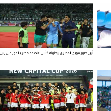
أبرز صور تتويج المصري ببطولة كأس عاصمة مصر بالفوز على إنبي