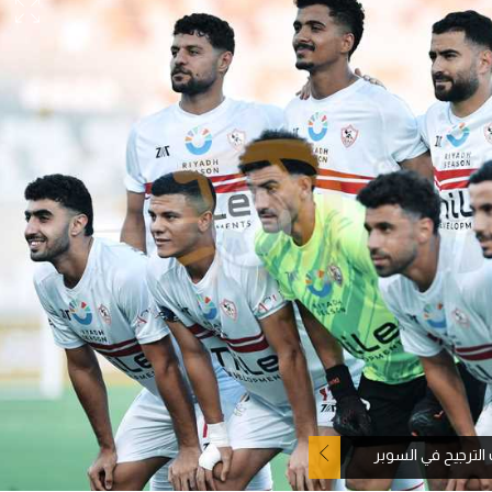
آسيا
دوري أبطال أوروبا
لسعودي للمحترفين
أمريكا
القسم الثاني
ل أوروبا
ركن الألعاب
رياضات أخرى
ل إفريقيا
 الترجيح في السوبر