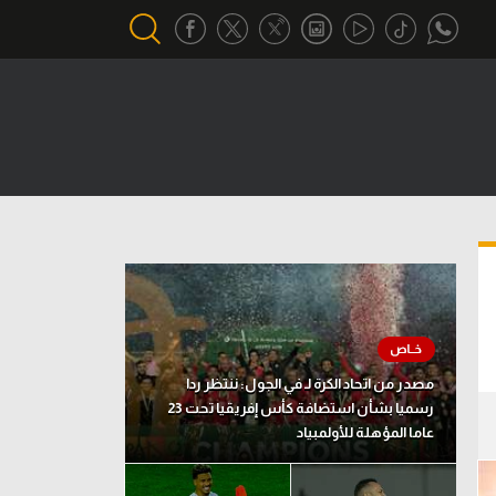
أقسام خاصة
Gamers
يكية
ميركاتو
تحقيق في الجول
تقرير في الجول
تحليل في الجول
مصدر من اتحاد الكرة لـ في الجول: ننتظر ردا
حكايات في الجول
رسميا بشأن استضافة كأس إفريقيا تحت 23
عاما المؤهلة للأولمبياد
كويز في الجول
فيديو في الجول