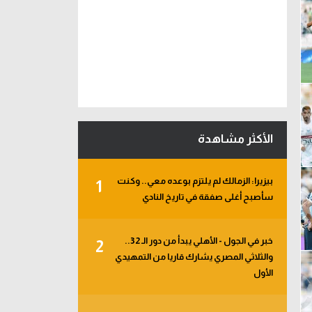
الأكثر مشاهدة
بيزيرا: الزمالك لم يلتزم بوعده معي.. وكنت
1
سأصبح أغلى صفقة في تاريخ النادي
خبر في الجول - الأهلي يبدأ من دور الـ 32..
2
والثلاثي المصري يشارك قاريا من التمهيدي
الأول