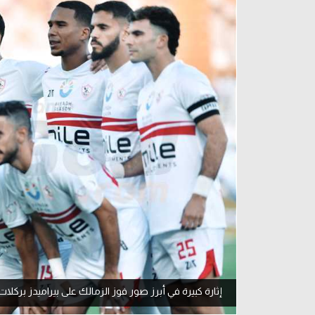
آراء حرة
الدوري ا
ركن الألعاب
دوري أبطا
دوري أبطا
كل البطولات
إثارة كبيرة في أبرز صور فوز الزمالك على بيراميدز بركلات