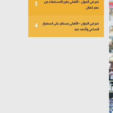
خبر في الجول – الأهلي يقرر الاستنغاء عن
3
عمر كمال
خبر في الجول – الأهلي يستقر على استمرار
4
الساعي وأحمد عيد