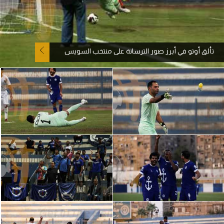
آراء حرة
ركن الألعاب
تألق أوتو في أبرز صور الترسانة على منتخب السويس
بطولات
أمريكا 2026
الدوري المصري
الدوري الإنجليزي الممتاز
الدوري الإسباني
الدوري الإيطالي
الدوري الألماني
الدوري الفرنسي