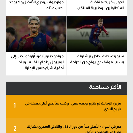
الجول: قررت مقاضاة
جوارديولا: رودري الأفضل ولا يوجد
المتطاولين.. وطبيبة المنتخب
لاعب مثله
تحدد مدة اللعب
سبورت: خلاف داخل برشلونة
موندو ديبورتيفو: أراوخو يصل إلى
بسبب موقف دي يونج من الجراحة
ليفربول لإتمام انتقاله.. وبند
أحقية شراء ضمن الإعارة
الأكثر مشاهدة
بيزيرا: الزمالك لم يلتزم بوعده معي.. وكنت سأصبح أغلى صفقة في
1
تاريخ النادي
خبر في الجول - الأهلي يبدأ من دور الـ 32.. والثلاثي المصري يشارك
2
قاريا من التمهيدي الأول