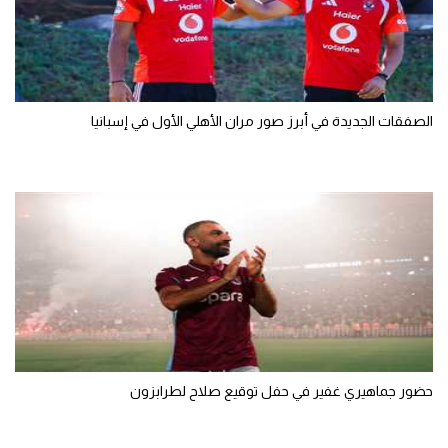
الوطن العربي
في المونديال
رياضة نسائية
الصفقات الجديدة في أبرز صور مران الأهلي الأول في إسبانيا
آسيا
أمريكا
ركن الألعاب
أقسام خاصة
Gamers
ميركاتو
حضور جماهيري غفير في حفل توقيع صلاح لطرابزون
تحقيق في الجول
تقرير في الجول