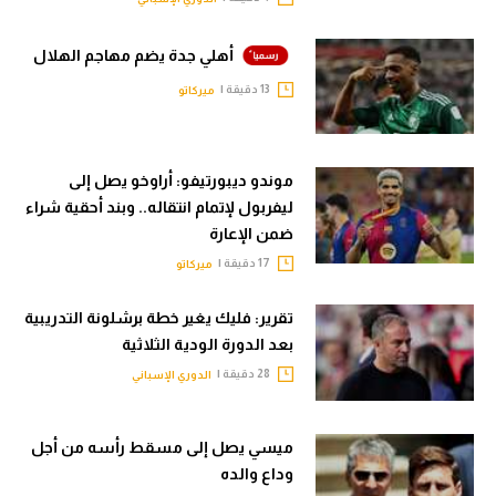
أهلي جدة يضم مهاجم الهلال
13 دقيقة |
ميركاتو
موندو ديبورتيفو: أراوخو يصل إلى
ليفربول لإتمام انتقاله.. وبند أحقية شراء
ضمن الإعارة
17 دقيقة |
ميركاتو
تقرير: فليك يغير خطة برشلونة التدريبية
بعد الدورة الودية الثلاثية
28 دقيقة |
الدوري الإسباني
ميسي يصل إلى مسقط رأسه من أجل
وداع والده