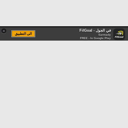
في الجول - FilGoal
×
الى التطبيق
Sarmady
FREE - In Google Play