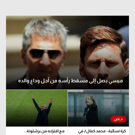
ميسي يصل إلى مسقط رأسه من أجل وداع والده
كرة نسائية - محمد كمال لـ في
مع اقترابه من برشلونة..