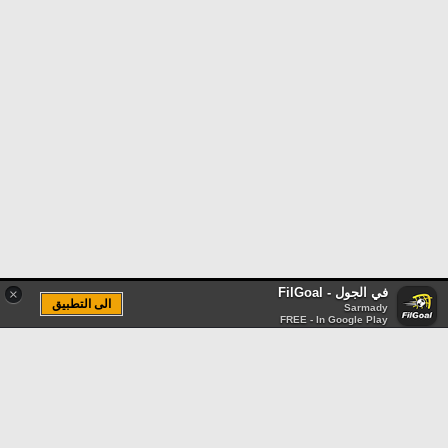
في الجول - FilGoal
×
الى التطبيق
Sarmady
FREE - In Google Play