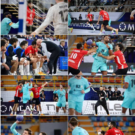
الدوري السعودي للمحترفين
دوري أبطال أوروبا
دوري أبطال إفريقيا
كل البطولات
أقسام
الكرة المصرية
الدوري المصري
الكرة الأوروبية
الكرة الإفريقية
منتخب مصر