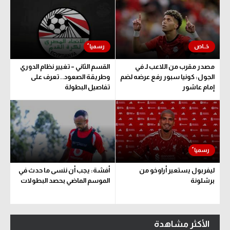
مصدر مقرب من اللاعب لـ في
القسم الثاني – تغيير نظام الدوري
الجول: كونيا سبور رفع عرضه لضم
وطريقة الصعود.. تعرف على
إمام عاشور
تفاصيل البطولة
ليفربول يستعير أراوخو من
أفشة: يجب أن ننسى ما حدث في
برشلونة
الموسم الماضي بحصد البطولات
الأكثر مشاهدة