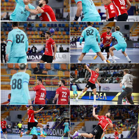
سعودي في الجول
الدوري الإنجليزي
الدوري الإسباني
دوري أبطال أوروبا
القسم الثاني
رياضات أخرى
أمم إفريقيا
كرة السلة الأمريكية
كرة سلة
كرة يد
كرة طائرة