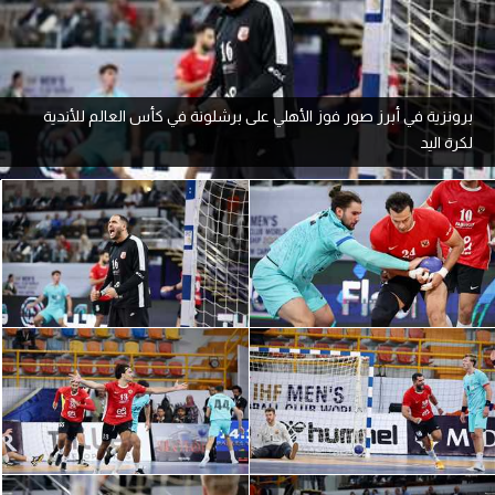
آراء حرة
ركن الألعاب
برونزية في أبرز صور فوز الأهلي على برشلونة في كأس العالم للأندية
لكرة اليد
بطولات
الدوري المصري
الدوري الإنجليزي الممتاز
الدوري الإسباني
الدوري الإيطالي
الدوري الألماني
الدوري التركي
الدوري الفرنسي