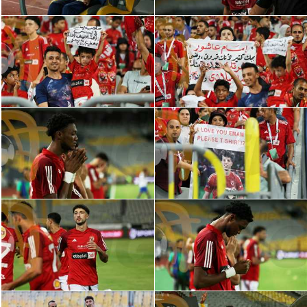
الوطن العربي
في المونديال
رياضة نسائية
آسيا
أمريكا
ركن الألعاب
أقسام خاصة
Gamers
ميركاتو
تحقيق في الجول
تقرير في الجول