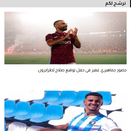
نرشح لكم
حضور جماهيري غفير في حفل توقيع صلاح لطرابزون