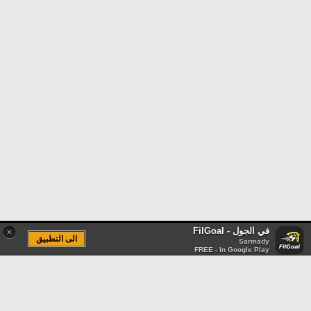
في الجول - FilGoal
×
الى التطبيق
Sarmady
FREE - In Google Play