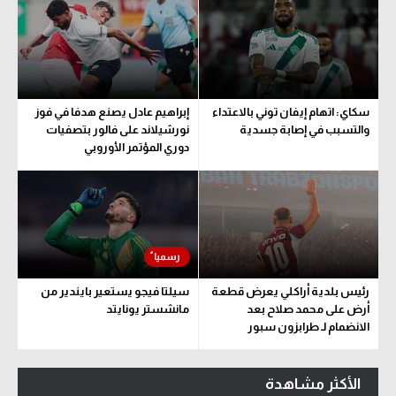
سكاي: اتهام إيفان توني بالاعتداء
إبراهيم عادل يصنع هدفا في فوز
والتسبب في إصابة جسدية
نورشيلاند على فالور بتصفيات
دوري المؤتمر الأوروبي
رئيس بلدية أراكلي يعرض قطعة
سيلتا فيجو يستعير بايندير من
أرض على محمد صلاح بعد
مانشستر يونايتد
الانضمام لـ طرابزون سبور
الأكثر مشاهدة