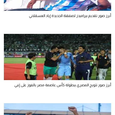
أبرز صور تقديم بيراميدز لصفقتة الجديدة إياد العسقلاني
أبرز صور تتويج المصري ببطولة كأس عاصمة مصر بالفوز على إنبي