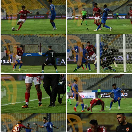
الدوري السعودي للمحترفين
دوري أبطال أوروبا
دوري أبطال إفريقيا
كل البطولات
أقسام
الكرة المصرية
الدوري المصري
الكرة الأوروبية
الكرة الإفريقية
منتخب مصر