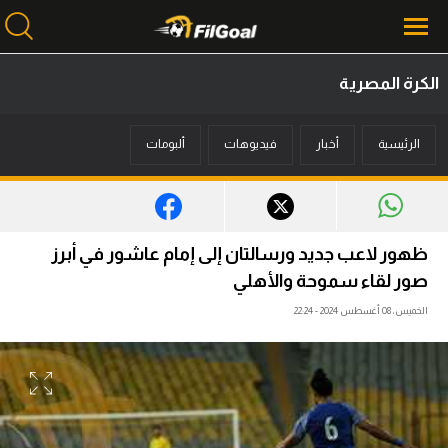
الكرة المصرية
محتوى إخباري
الرئيسية
أخبار
فيديوهات
ألبومات
الرئيسية
أخبار
مباريات
ظهور لاعب جديد ورسالتان إلى إمام عاشور في أبرز
ميركاتو
صور لقاء سموحة والأهلي
الخميس، 08 أغسطس 2024 - 22:24
فانتازي في الجول
مسابقة التوقعات
فيديوهات
عدسات