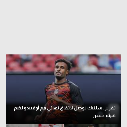
تقرير: سلتيك توصل لاتفاق نهائي مع أوفييدو لضم
هيثم حسن