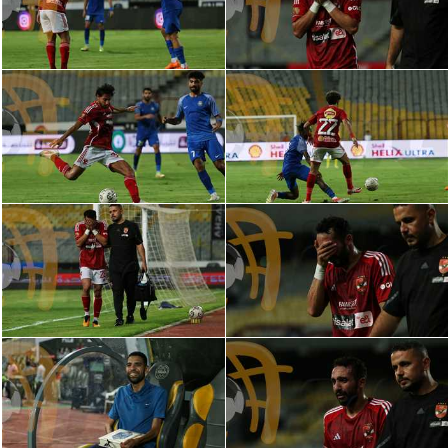
سعودي في الجول
الدوري الإنجليزي
الدوري الإسباني
دوري أبطال أوروبا
القسم الثاني
رياضات أخرى
أمم إفريقيا
كرة السلة الأمريكية
كرة سلة
كرة يد
كرة طائرة