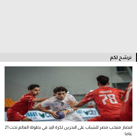
الوطن العربي
في المونديال
رياضة نسائية
آسيا
أمريكا
نرشح لكم
ركن الألعاب
أقسام خاصة
Gamers
ميركاتو
تحقيق في الجول
انتصار منتخب مصر للشباب على البحرين لكرة اليد في بطولة العالم تحت 21
تقرير في الجول
عاما