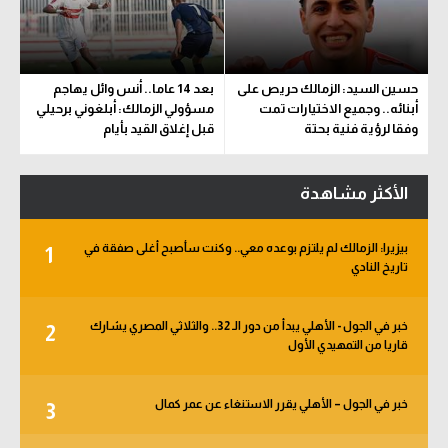
حسين السيد: الزمالك حريص على
بعد 14 عاما.. أنس وائل يهاجم
أبنائه.. وجميع الاختيارات تمت
مسؤولي الزمالك: أبلغوني برحيلي
وفقا لرؤية فنية بحتة
قبل إغلاق القيد بأيام
الأكثر مشاهدة
بيزيرا: الزمالك لم يلتزم بوعده معي.. وكنت سأصبح أغلى صفقة في
1
تاريخ النادي
خبر في الجول - الأهلي يبدأ من دور الـ 32.. والثلاثي المصري يشارك
2
قاريا من التمهيدي الأول
خبر في الجول – الأهلي يقرر الاستنغاء عن عمر كمال
3