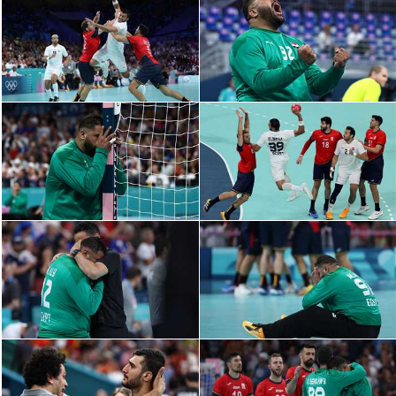
الدوري السعودي للمحترفين
دوري أبطال أوروبا
دوري أبطال إفريقيا
كل البطولات
أقسام
الكرة المصرية
الدوري المصري
الكرة الأوروبية
الكرة الإفريقية
منتخب مصر