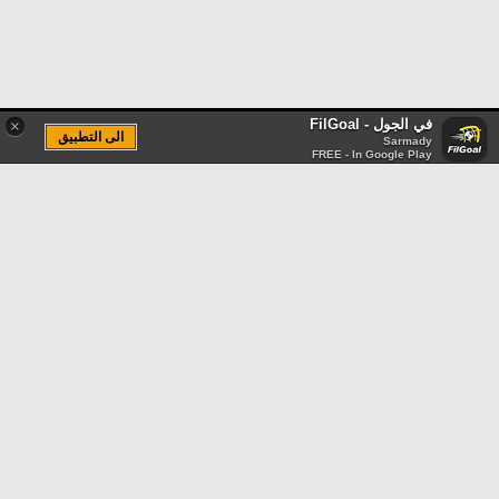
في الجول - FilGoal
×
الى التطبيق
Sarmady
FREE - In Google Play