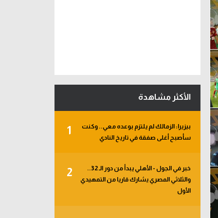
الأكثر مشاهدة
بيزيرا: الزمالك لم يلتزم بوعده معي.. وكنت
1
سأصبح أغلى صفقة في تاريخ النادي
خبر في الجول - الأهلي يبدأ من دور الـ 32..
2
والثلاثي المصري يشارك قاريا من التمهيدي
الأول