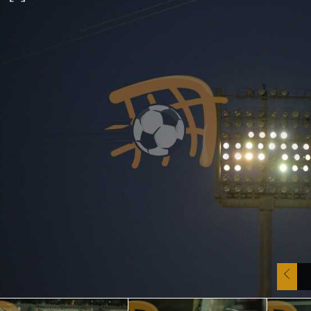
آسيا
دوري أبطال أوروبا
لسعودي للمحترفين
أمريكا
القسم الثاني
ل أوروبا
ركن الألعاب
رياضات أخرى
ل إفريقيا