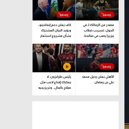
مصدر من الزمالك لـ في
كاف يعلن دعم إنفانتينو..
الجول: تسريب خطاب
ويؤيد البيان المشترك
بيزيرا يصب في صالحنا..
بشأن مشروع استثمار
وقرارنا نهائي
فيفا
الأهلي يعلن رحيل محمد
رئيس طرابزون: لا
علي بن رمضان
يمكنك إقناع لاعب مثل
صلاح بالمال.. وتريزيجيه
لعب دورا إيجابيا