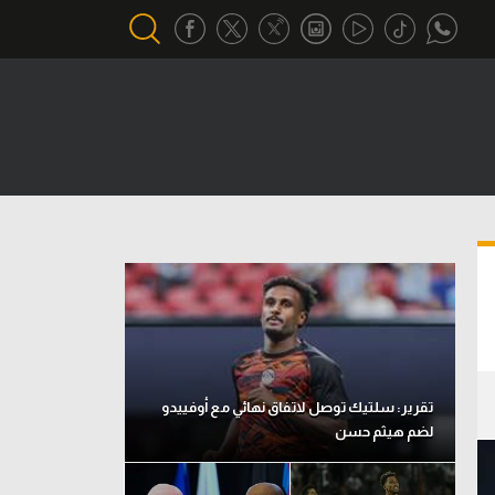
أقسام خاصة
Gamers
يكية
ميركاتو
تحقيق في الجول
تقرير في الجول
تحليل في الجول
حكايات في الجول
تقرير: سلتيك توصل لاتفاق نهائي مع أوفييدو
لضم هيثم حسن
كويز في الجول
فيديو في الجول