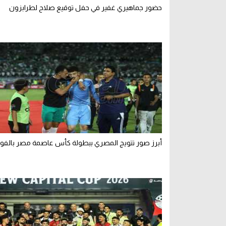
حضور جماهيري غفير في حفل توقيع صلاح لطرابزون
أبرز صور تتويج المصري ببطولة كأس عاصمة مصر بالفوز 