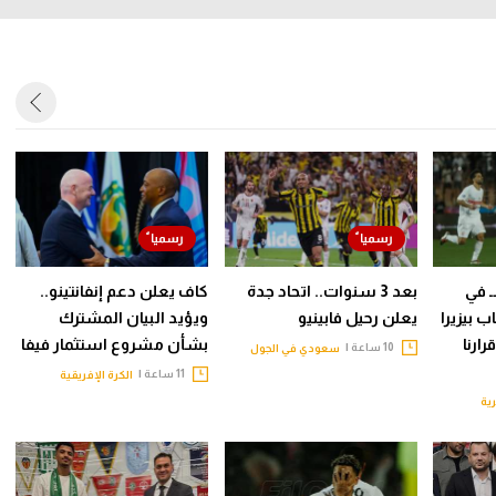
ـ في
بعد 3 سنوات.. اتحاد جدة
كاف يعلن دعم إنفانتينو..
 بيزيرا
يعلن رحيل فابينيو
ويؤيد البيان المشترك
ارنا
بشأن مشروع استثمار فيفا
10 ساعة |
سعودي في الجول
11 ساعة |
الكرة الإفريقية
ية