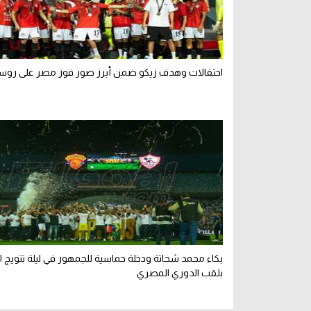
احتفالات وهدف زيكو ضمن أبرز صور فوز مصر على روسي
بكاء محمد شحاتة ودخلة حماسية للجمهور في ليلة تتويج ا
بلقب الدوري المصري