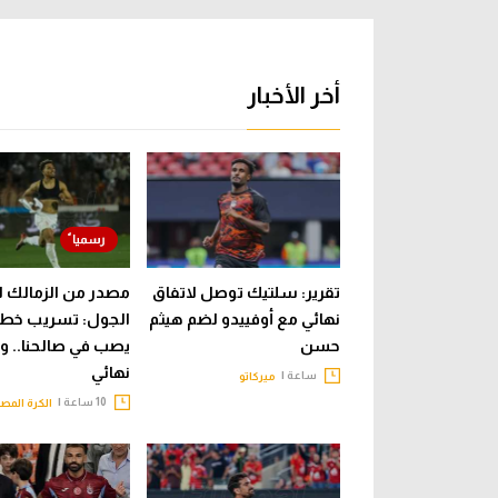
أخر الأخبار
تقرير: سلتيك توصل لاتفاق
مصدر من الزمالك ل
نهائي مع أوفييدو لضم هيثم
الجول: تسريب خطاب
حسن
يصب في صالحنا.. وقر
نهائي
ساعة |
ميركاتو
10 ساعة |
الكرة المصر