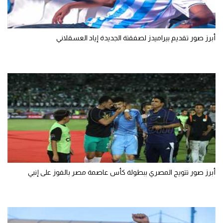
أبرز صور تقديم بيراميدز لصفقتة الجديدة إياد العسقلاني
أبرز صور تتويج المصري ببطولة كأس عاصمة مصر بالفوز على إنبي