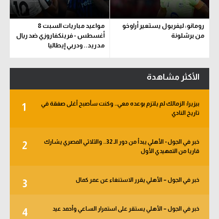
رومانو: ليفربول يستعير أراوخو
مواعيد مباريات السبت 8
من برشلونة
أغسطس - فرينكفاروزي ضد ريال
مدريد.. ودربي إيطاليا
الأكثر مشاهدة
بيزيرا: الزمالك لم يلتزم بوعده معي.. وكنت سأصبح أغلى صفقة في
1
تاريخ النادي
خبر في الجول - الأهلي يبدأ من دور الـ 32.. والثلاثي المصري يشارك
2
قاريا من التمهيدي الأول
خبر في الجول – الأهلي يقرر الاستنغاء عن عمر كمال
3
خبر في الجول – الأهلي يستقر على استمرار الساعي وأحمد عيد
4