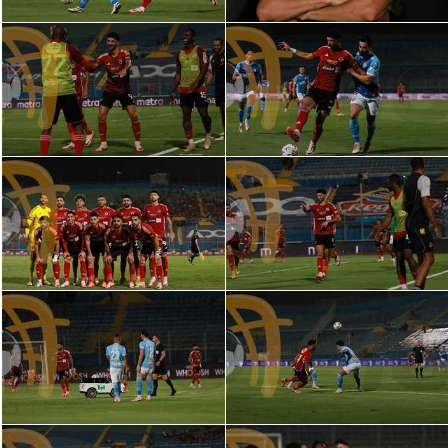
الوطن العربي
في المونديال
رياضة نسائية
آسيا
أمريكا
ركن الألعاب
أقسام خاصة
Gamers
ميركاتو
تحقيق في الجول
تقرير في الجول