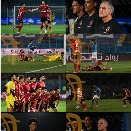
الدوري السعودي للمحترفين
دوري أبطال أوروبا
دوري أبطال إفريقيا
كل البطولات
أقسام
الكرة المصرية
الدوري المصري
الكرة الأوروبية
الكرة الإفريقية
منتخب مصر