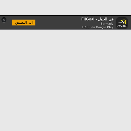
في الجول - FilGoal
×
الى التطبيق
Sarmady
FREE - In Google Play