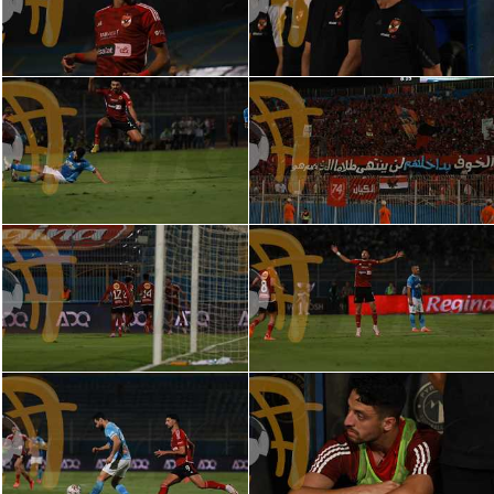
سعودي في الجول
الدوري الإنجليزي
الدوري الإسباني
دوري أبطال أوروبا
القسم الثاني
رياضات أخرى
أمم إفريقيا
كرة السلة الأمريكية
كرة سلة
كرة يد
كرة طائرة