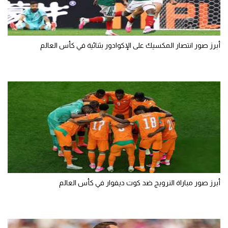
أبرز صور انتصار المكسيك على الإكوادور بثنائية في كأس العالم
أبرز صور مباراة النرويج ضد كوت ديفوار في كأس العالم