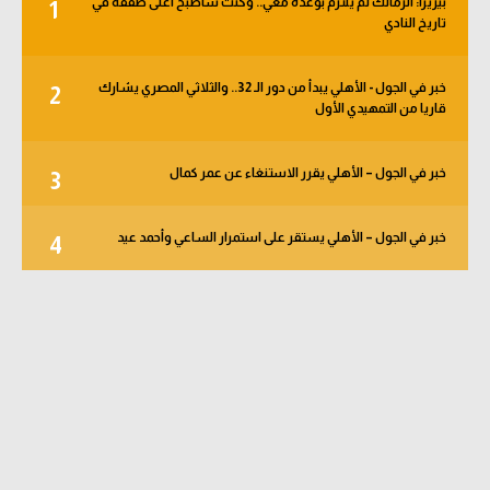
بيزيرا: الزمالك لم يلتزم بوعده معي.. وكنت سأصبح أغلى صفقة في
1
تاريخ النادي
خبر في الجول - الأهلي يبدأ من دور الـ 32.. والثلاثي المصري يشارك
2
قاريا من التمهيدي الأول
خبر في الجول – الأهلي يقرر الاستنغاء عن عمر كمال
3
خبر في الجول – الأهلي يستقر على استمرار الساعي وأحمد عيد
4