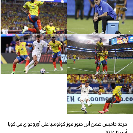
الدوري السعودي للمحترفين
دوري أبطال أوروبا
دوري أبطال إفريقيا
كل البطولات
أقسام
الكرة المصرية
الدوري المصري
الكرة الأوروبية
الكرة الإفريقية
فرحة خاميس ضمن أبرز صور فوز كولومبيا على أوروجواي في كوبا
منتخب مصر
أمريكا 2024