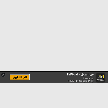
في الجول - FilGoal
×
الى التطبيق
Sarmady
FREE - In Google Play