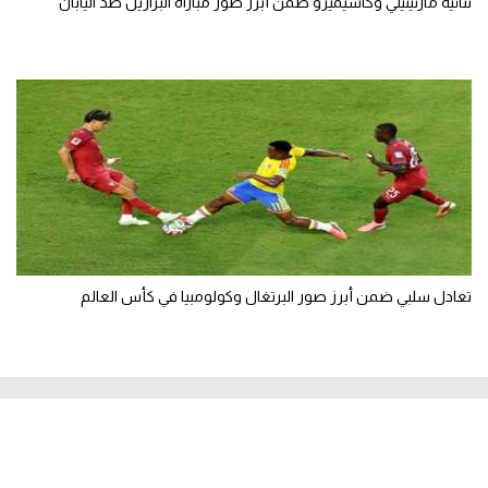
ثنائية مارتينيلي وكاسيميرو ضمن أبرز صور مباراة البرازيل ضد اليابان
تعادل سلبي ضمن أبرز صور البرتغال وكولومبيا في كأس العالم