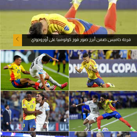
آراء حرة
ركن الألعاب
فرحة خاميس ضمن أبرز صور فوز كولومبيا على أوروجواي
بطولات
أمريكا 2026
الدوري المصري
الدوري الإنجليزي الممتاز
الدوري الإسباني
الدوري الإيطالي
الدوري الألماني
الدوري الفرنسي