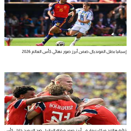
الوطن العربي
في المونديال
رياضة نسائية
آسيا
إسبانيا بطل المونديال ضمن أبرز صور نهائي كأس العالم 2026
أمريكا
ركن الألعاب
أقسام خاصة
Gamers
ميركاتو
تحقيق في الجول
تقرير في الجول
ثنائية هالاند وبكاء نيمار في أبرز صور مباراة البرازيل ضد النرويج خلال كأس