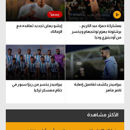
بمشاركة حمزة عبد الكريم..
إيشو يعلن تجديد تعاقده مع
برشلونة يهزم نوتنجهام ويخسر
الزمالك
من أودينيزي وديا
بيراميدز يكشف تفاصيل إصابة
بيراميدز يخسر من ريزا سبور في
ناصر ماهر
ختام معسكر تركيا
الأكثر مشاهدة