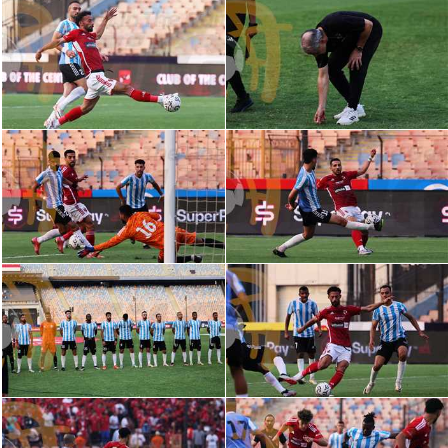
الوطن العربي
في المونديال
رياضة نسائية
آسيا
أمريكا
ركن الألعاب
أقسام خاصة
Gamers
ميركاتو
تحقيق في الجول
تقرير في الجول