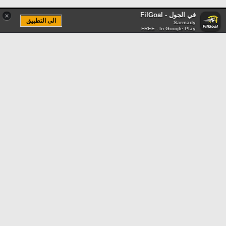
في الجول - FilGoal
×
الى التطبيق
Sarmady
FREE - In Google Play