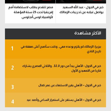
خبر في الجول - عبد الله السعيد
مصر تتقدم بطلب لاستضافة أمم
يواصل غيابه عن تدريبات الزمالك
إفريقيا تحت 23 سنة المؤهلة
لأولمبياد لوس أنجلوس
الأكثر مشاهدة
بيزيرا: الزمالك لم يلتزم بوعده معي.. وكنت سأصبح أغلى صفقة في
1
تاريخ النادي
خبر في الجول - الأهلي يبدأ من دور الـ 32.. والثلاثي المصري يشارك
2
قاريا من التمهيدي الأول
خبر في الجول – الأهلي يقرر الاستنغاء عن عمر كمال
3
خبر في الجول – الأهلي يستقر على استمرار الساعي وأحمد عيد
4