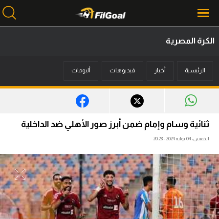
الكرة المصرية
محتوى إخباري
الرئيسية
أخبار
فيديوهات
ألبومات
الرئيسية
أخبار
مباريات
ثنائية وسام وإمام ضمن أبرز صور الأهلي ضد الداخلية
ميركاتو
الخميس، 04 يوليه 2024 - 20:28
فانتازي في الجول
مسابقة التوقعات
فيديوهات
عدسات