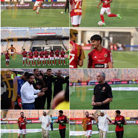
الدوري السعودي للمحترفين
دوري أبطال أوروبا
دوري أبطال إفريقيا
كل البطولات
أقسام
الكرة المصرية
الدوري المصري
الكرة الأوروبية
الكرة الإفريقية
منتخب مصر