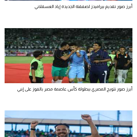
أبرز صور تقديم بيراميدز لصفقتة الجديدة إياد العسقلاني
أبرز صور تتويج المصري ببطولة كأس عاصمة مصر بالفوز على إنبي