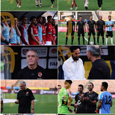
سعودي في الجول
الدوري الإنجليزي
الدوري الإسباني
دوري أبطال أوروبا
القسم الثاني
رياضات أخرى
أمم إفريقيا
كرة السلة الأمريكية
كرة سلة
كرة يد
كرة طائرة