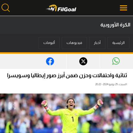
الكرة الأوروبية
محتوى إخباري
الرئيسية
أخبار
فيديوهات
ألبومات
الرئيسية
أخبار
مباريات
ثنائية واحتفالات وحزن ضمن أبرز صور إيطاليا وسويسرا
ميركاتو
السبت، 29 يونيو 2024 - 20:22
فانتازي في الجول
مسابقة التوقعات
فيديوهات
عدسات