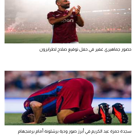
حضور جماهيري غفير في حفل توقيع صلاح لطرابزون
سجدة حمزة عبد الكريم في أبرز صور ودية برشلونة أمام برمنجهام