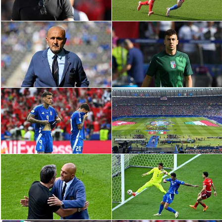
سعودي في الجول
الدوري الإنجليزي
الدوري الإسباني
دوري أبطال أوروبا
القسم الثاني
رياضات أخرى
أمم إفريقيا
كرة السلة الأمريكية
كرة سلة
كرة يد
كرة طائرة