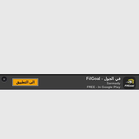
في الجول - FilGoal
×
الى التطبيق
Sarmady
FREE - In Google Play