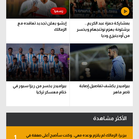
بمشاركة حمزة عبد الكريم..
إيشو يعلن تجديد تعاقده مع
برشلونة يهزم نوتنجهام ويخسر
الزمالك
من أودينيزي وديا
بيراميدز يكشف تفاصيل إصابة
بيراميدز يخسر من ريزا سبور في
ناصر ماهر
ختام معسكر تركيا
الأكثر مشاهدة
بيزيرا: الزمالك لم يلتزم بوعده معي.. وكنت سأصبح أغلى صفقة في
1