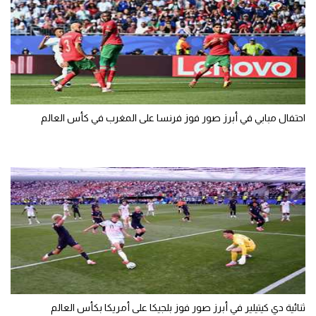
احتفال مبابي في أبرز صور فوز فرنسا على المغرب في كأس العالم
ثنائية دي كيتيلير في أبرز صور فوز بلجيكا على أمريكا بكأس العالم