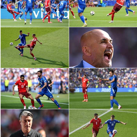
الدوري السعودي للمحترفين
دوري أبطال أوروبا
دوري أبطال إفريقيا
كل البطولات
أقسام
الكرة المصرية
الدوري المصري
الكرة الأوروبية
الكرة الإفريقية
منتخب مصر