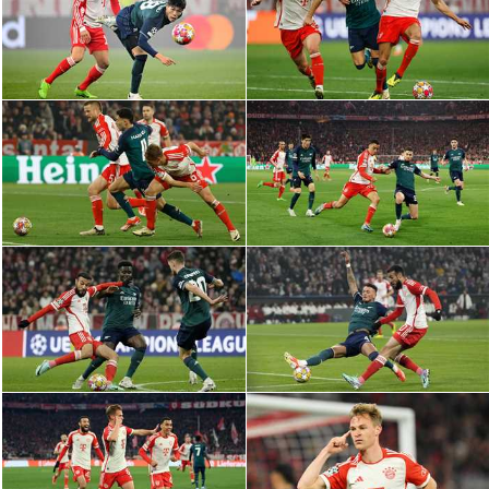
الدوري السعودي للمحترفين
دوري أبطال أوروبا
دوري أبطال إفريقيا
كل البطولات
أقسام
الكرة المصرية
الدوري المصري
الكرة الأوروبية
الكرة الإفريقية
منتخب مصر