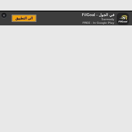
في الجول - FilGoal
×
الى التطبيق
Sarmady
FREE - In Google Play