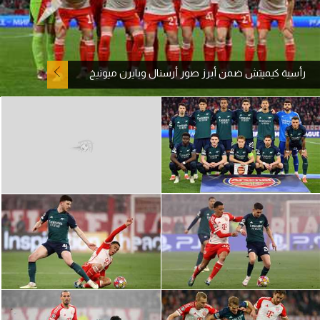
آراء حرة
ركن الألعاب
رأسية كيميتش ضمن أبرز صور أرسنال وبايرن ميونيخ
بطولات
أمريكا 2026
الدوري المصري
الدوري الإنجليزي الممتاز
الدوري الإسباني
الدوري الإيطالي
الدوري الألماني
الدوري الفرنسي