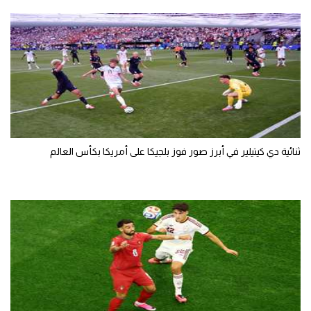
ثنائية دي كيتيلير في أبرز صور فوز بلجيكا على أمريكا بكأس العالم