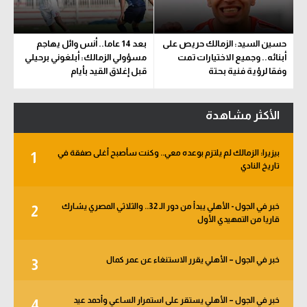
حسين السيد: الزمالك حريص على
بعد 14 عاما.. أنس وائل يهاجم
أبنائه.. وجميع الاختيارات تمت
مسؤولي الزمالك: أبلغوني برحيلي
وفقا لرؤية فنية بحتة
قبل إغلاق القيد بأيام
الأكثر مشاهدة
بيزيرا: الزمالك لم يلتزم بوعده معي.. وكنت سأصبح أغلى صفقة في
1
تاريخ النادي
خبر في الجول - الأهلي يبدأ من دور الـ 32.. والثلاثي المصري يشارك
2
قاريا من التمهيدي الأول
خبر في الجول – الأهلي يقرر الاستنغاء عن عمر كمال
3
خبر في الجول – الأهلي يستقر على استمرار الساعي وأحمد عيد
4