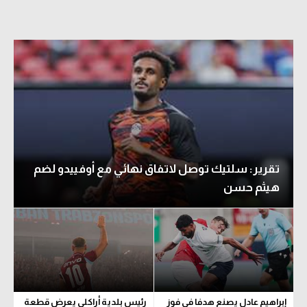
تقرير: سلتيك توصل لاتفاق نهائي مع أوفييدو لضم
هيثم حسن
إبراهيم عادل يصنع هدفا في فوز
رئيس بلدية أراكلي يعرض قطعة