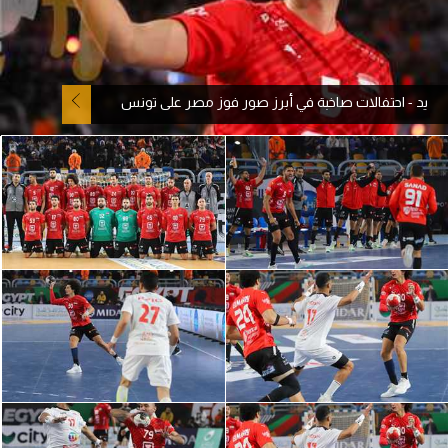
آراء حرة
ركن الألعاب
يد - احتفالات صاخبة في أبرز صور فوز مصر على تونس
بطولات
أمريكا 2026
الدوري المصري
الدوري الإنجليزي الممتاز
الدوري الإسباني
الدوري الإيطالي
الدوري الألماني
الدوري الفرنسي