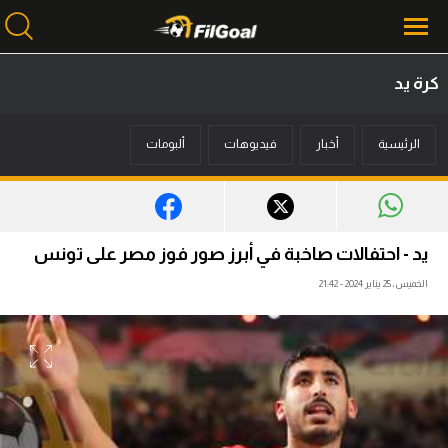
كرة يد
محتوى إخباري
الرئيسية
أخبار
فيديوهات
ألبومات
الرئيسية
أخبار
مباريات
يد - احتفالات صاخبة في أبرز صور فوز مصر على تونس
ميركاتو
الخميس، 25 يناير 2024 - 21:42
فانتازي في الجول
مسابقة التوقعات
فيديوهات
عدسات