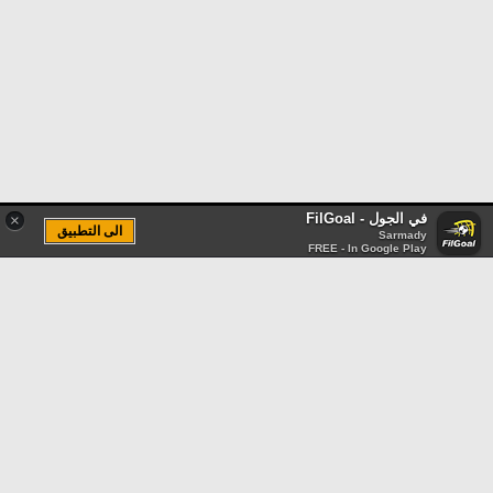
في الجول - FilGoal
×
الى التطبيق
Sarmady
FREE - In Google Play