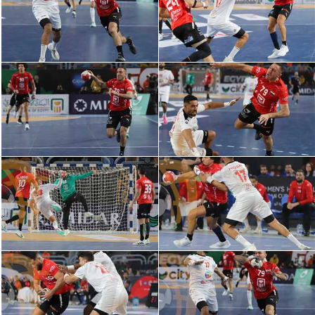
الدوري السعودي للمحترفين
دوري أبطال أوروبا
دوري أبطال إفريقيا
كل البطولات
أقسام
الكرة المصرية
الدوري المصري
الكرة الأوروبية
الكرة الإفريقية
منتخب مصر