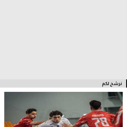
الوطن العربي
في المونديال
رياضة نسائية
آسيا
أمريكا
ركن الألعاب
أقسام خاصة
نرشح لكم
Gamers
ميركاتو
تحقيق في الجول
تقرير في الجول