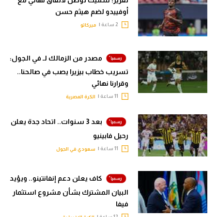
تقرير: سلتيك توصل لاتفاق نهائي مع
أوفييدو لضم هيثم حسن
2 ساعة |
ميركاتو
مصدر من الزمالك لـ في الجول:
تسريب خطاب بيزيرا يصب في صالحنا..
وقرارنا نهائي
11 ساعة |
الكرة المصرية
بعد 3 سنوات.. اتحاد جدة يعلن
رحيل فابينيو
11 ساعة |
سعودي في الجول
كاف يعلن دعم إنفانتينو.. ويؤيد
البيان المشترك بشأن مشروع استثمار
فيفا
12 ساعة |