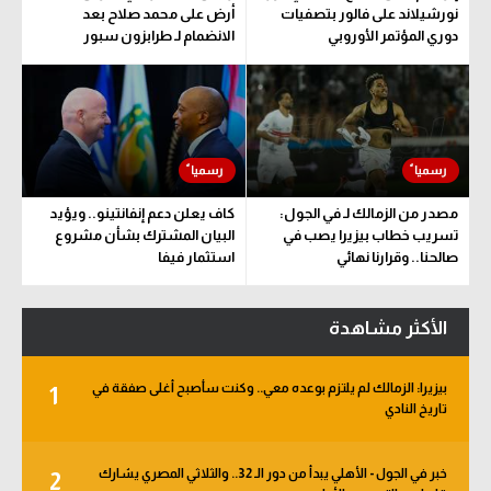
نورشيلاند على فالور بتصفيات
أرض على محمد صلاح بعد
دوري المؤتمر الأوروبي
الانضمام لـ طرابزون سبور
مصدر من الزمالك لـ في الجول:
كاف يعلن دعم إنفانتينو.. ويؤيد
تسريب خطاب بيزيرا يصب في
البيان المشترك بشأن مشروع
صالحنا.. وقرارنا نهائي
استثمار فيفا
الأكثر مشاهدة
بيزيرا: الزمالك لم يلتزم بوعده معي.. وكنت سأصبح أغلى صفقة في
1
تاريخ النادي
خبر في الجول - الأهلي يبدأ من دور الـ 32.. والثلاثي المصري يشارك
2