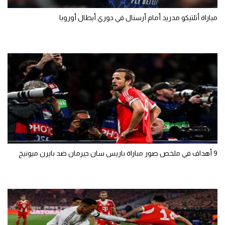
مباراة أتلتيكو مدريد أمام أرسنال في دوري أبطال أوروبا
9 أهداف في ملخص صور مباراة باريس سان جيرمان ضد بايرن ميونيخ