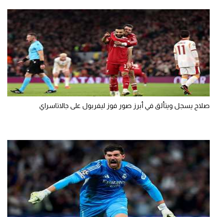
صلاح يسجل ويتألق في أبرز صور فوز ليفربول على جالاتاسراي