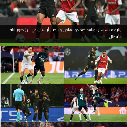
آراء حرة
ركن الألعاب
إثارة مانشستر يونايتد ضد كوبنهاجن وانتصار أرسنال في أبرز صور ليلة
الأبطال
بطولات
أمريكا 2026
الدوري المصري
الدوري الإنجليزي الممتاز
الدوري الإسباني
الدوري الإيطالي
الدوري الألماني
الدوري الفرنسي