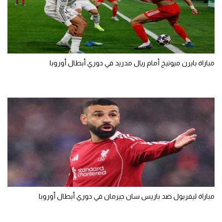
مباراة بايرن ميونيخ أمام ريال مدريد في دوري أبطال أوروبا
مباراة ليفربول ضد باريس سان جيرمان في دوري أبطال أوروبا