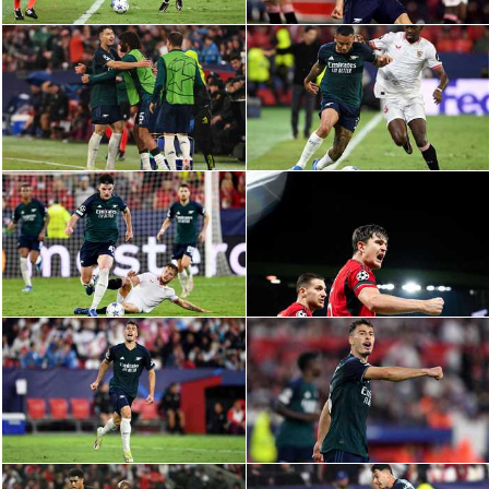
الوطن العربي
في المونديال
رياضة نسائية
آسيا
أمريكا
ركن الألعاب
أقسام خاصة
Gamers
ميركاتو
تحقيق في الجول
تقرير في الجول