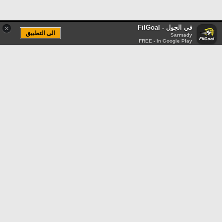
في الجول - FilGoal
×
الى التطبيق
Sarmady
FREE - In Google Play