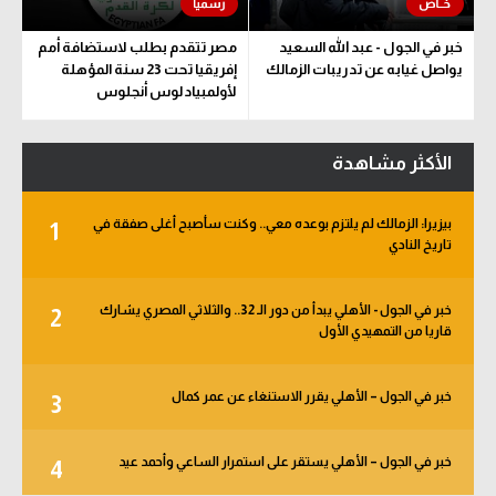
خبر في الجول - عبد الله السعيد
مصر تتقدم بطلب لاستضافة أمم
يواصل غيابه عن تدريبات الزمالك
إفريقيا تحت 23 سنة المؤهلة
لأولمبياد لوس أنجلوس
الأكثر مشاهدة
بيزيرا: الزمالك لم يلتزم بوعده معي.. وكنت سأصبح أغلى صفقة في
1
تاريخ النادي
خبر في الجول - الأهلي يبدأ من دور الـ 32.. والثلاثي المصري يشارك
2
قاريا من التمهيدي الأول
خبر في الجول – الأهلي يقرر الاستنغاء عن عمر كمال
3
خبر في الجول – الأهلي يستقر على استمرار الساعي وأحمد عيد
4