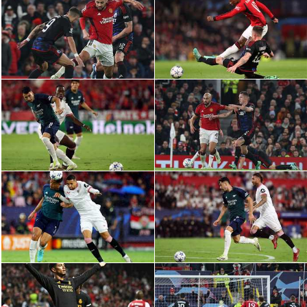
الدوري السعودي للمحترفين
دوري أبطال أوروبا
دوري أبطال إفريقيا
كل البطولات
أقسام
الكرة المصرية
الدوري المصري
الكرة الأوروبية
الكرة الإفريقية
منتخب مصر