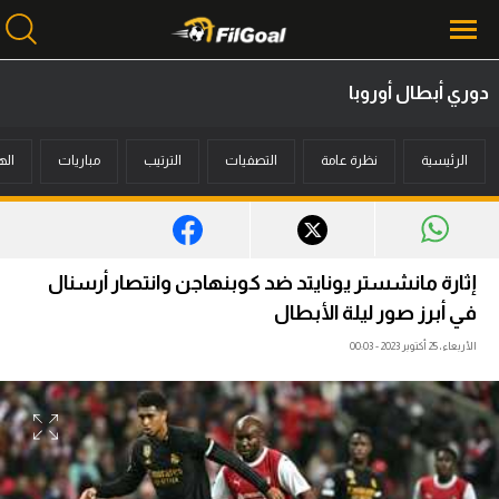
دوري أبطال أوروبا
محتوى إخباري
الرئيسية
نظرة عامة
التصفيات
الترتيب
مباريات
اله
الرئيسية
أخبار
مباريات
إثارة مانشستر يونايتد ضد كوبنهاجن وانتصار أرسنال
ميركاتو
في أبرز صور ليلة الأبطال
الأربعاء، 25 أكتوبر 2023 - 00:03
فانتازي في الجول
مسابقة التوقعات
فيديوهات
عدسات