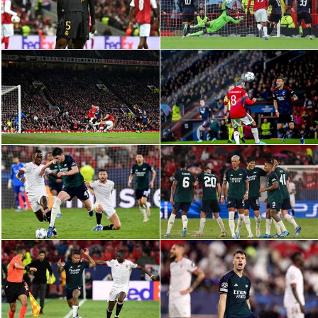
سعودي في الجول
الدوري الإنجليزي
الدوري الإسباني
دوري أبطال أوروبا
القسم الثاني
رياضات أخرى
أمم إفريقيا
كرة السلة الأمريكية
كرة سلة
كرة يد
كرة طائرة