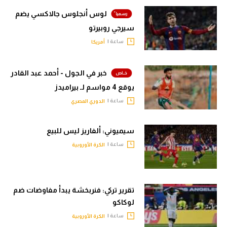
لوس أنجلوس جالاكسي يضم
سيرجي روبيرتو
ساعة |
أمريكا
خبر في الجول - أحمد عبد القادر
يوقع 4 مواسم لـ بيراميدز
ساعة |
الدوري المصري
سيميوني: ألفاريز ليس للبيع
ساعة |
الكرة الأوروبية
تقرير تركي: فنربخشة يبدأ مفاوضات ضم
لوكاكو
ساعة |
الكرة الأوروبية