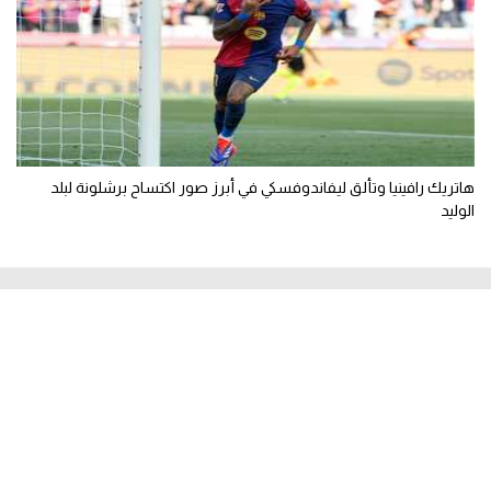
هاتريك رافينيا وتألق ليفاندوفسكي في أبرز صور اكتساح برشلونة لبلد
الوليد