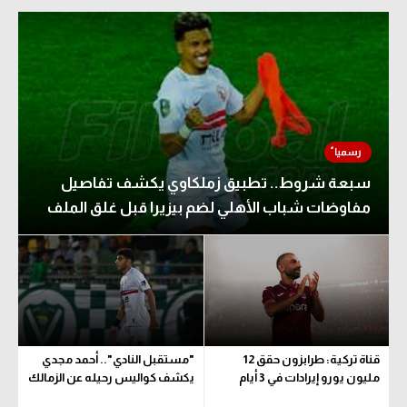
سبعة شروط.. تطبيق زملكاوي يكشف تفاصيل
مفاوضات شباب الأهلي لضم بيزيرا قبل غلق الملف
قناة تركية: طرابزون حقق 12
"مستقبل النادي".. أحمد مجدي
مليون يورو إيرادات في 3 أيام
يكشف كواليس رحيله عن الزمالك