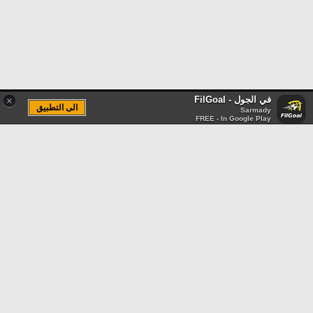
في الجول - FilGoal
×
الى التطبيق
Sarmady
FREE - In Google Play