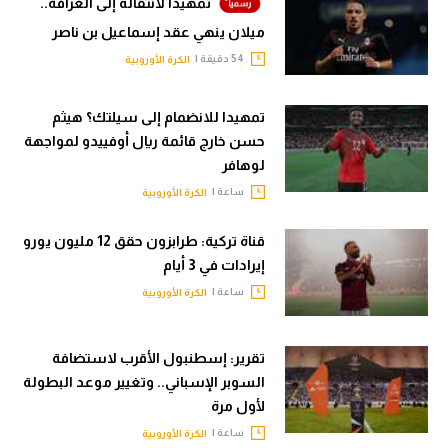
تمهيدا لانتقاله إلى الغرافة..
ميلان ينهي عقد إسماعيل بن ناصر
54 دقيقة |
الكرة الأوروبية
تمهيدا للانضمام إلى سيلتك؟ هيثم
حسن خارج قائمة ريال أوفييدو لمواجهة
لوهافر
ساعة |
الكرة الأوروبية
قناة تركية: طرابزون حقق 12 مليون يورو
إيرادات في 3 أيام
ساعة |
الكرة الأوروبية
تقرير: إسطنبول الأقرب لاستضافة
السوبر الإسباني.. وتغيير موعد البطولة
لأول مرة
ساعة |
الكرة الأوروبية