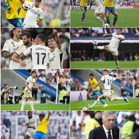
الدوري السعودي للمحترفين
دوري أبطال أوروبا
دوري أبطال إفريقيا
كل البطولات
أقسام
الكرة المصرية
الدوري المصري
الكرة الأوروبية
الكرة الإفريقية
منتخب مصر