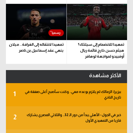
تمهيدا للانضمام إلى سيلتك؟
تمهيدا لانتقاله إلى الغرافة.. ميلان
هيثم حسن خارج قائمة ريال
ينهي عقد إسماعيل بن ناصر
أوفييدو لمواجهة لوهافر
الأكثر مشاهدة
بيزيرا: الزمالك لم يلتزم بوعده معي.. وكنت سأصبح أغلى صفقة في
1
تاريخ النادي
خبر في الجول - الأهلي يبدأ من دور الـ 32.. والثلاثي المصري يشارك
2
قاريا من التمهيدي الأول