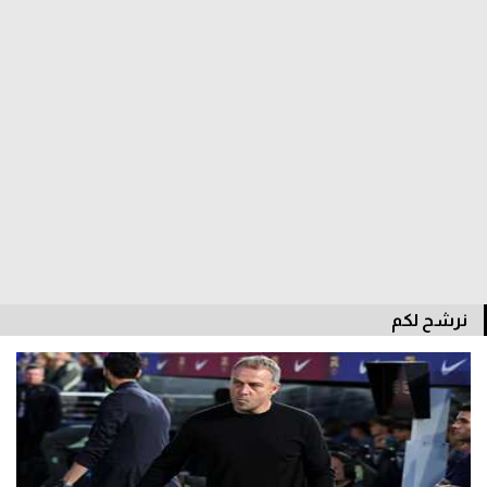
الوطن العربي
في المونديال
رياضة نسائية
آسيا
أمريكا
ركن الألعاب
أقسام خاصة
نرشح لكم
Gamers
ميركاتو
تحقيق في الجول
تقرير في الجول