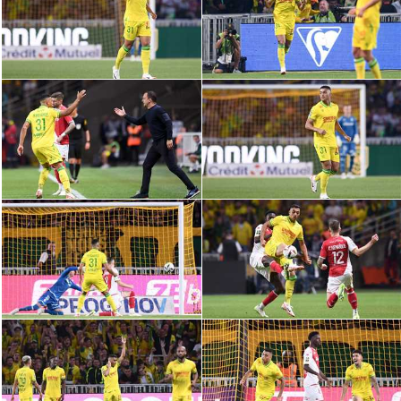
الدوري السعودي للمحترفين
دوري أبطال أوروبا
دوري أبطال إفريقيا
كل البطولات
أقسام
الكرة المصرية
الدوري المصري
الكرة الأوروبية
الكرة الإفريقية
منتخب مصر