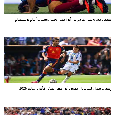
تحليل في الجول
حكايات في الجول
سجدة حمزة عبد الكريم في أبرز صور ودية برشلونة أمام برمنجهام
كويز في الجول
فيديو في الجول
إسبانيا بطل المونديال ضمن أبرز صور نهائي كأس العالم 2026