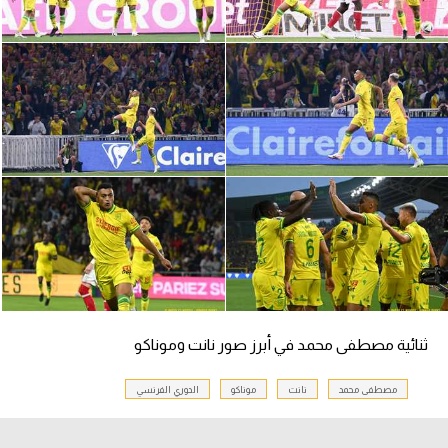
سعودي في الجول
الدوري الإنجليزي
الدوري الإسباني
دوري أبطال أوروبا
القسم الثاني
رياضات أخرى
أمم إفريقيا
كرة السلة الأمريكية
ثنائية مصطفى محمد في أبرز صور نانت وموناكو
كرة سلة
كرة يد
مصطفى محمد
نانت
موناكو
الدوري الفرنسي
كرة طائرة