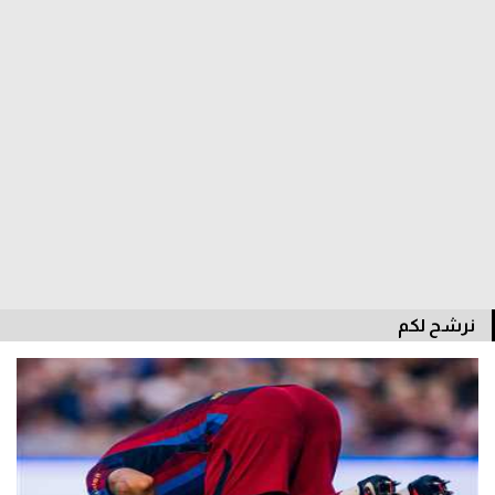
الوطن العربي
في المونديال
رياضة نسائية
آسيا
أمريكا
ركن الألعاب
أقسام خاصة
نرشح لكم
Gamers
ميركاتو
تحقيق في الجول
تقرير في الجول