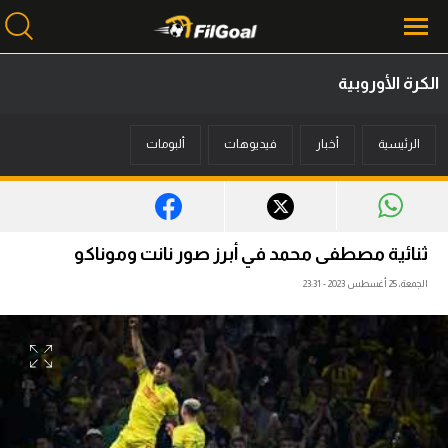
الكرة الأوروبية
محتوى إخباري
الرئيسية
أخبار
فيديوهات
ألبومات
الرئيسية
أخبار
مباريات
ثنائية مصطفى محمد في أبرز صور نانت وموناكو
ميركاتو
الجمعة، 25 أغسطس 2023 - 23:31
فانتازي في الجول
مسابقة التوقعات
فيديوهات
عدسات