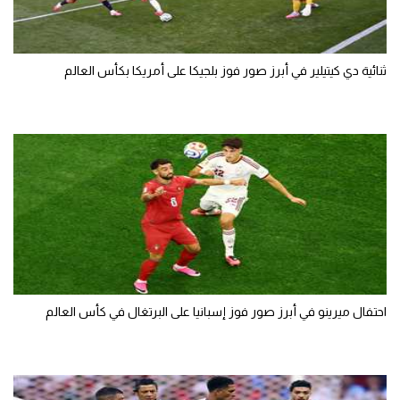
ثنائية دي كيتيلير في أبرز صور فوز بلجيكا على أمريكا بكأس العالم
احتفال ميرينو في أبرز صور فوز إسبانيا على البرتغال في كأس العالم