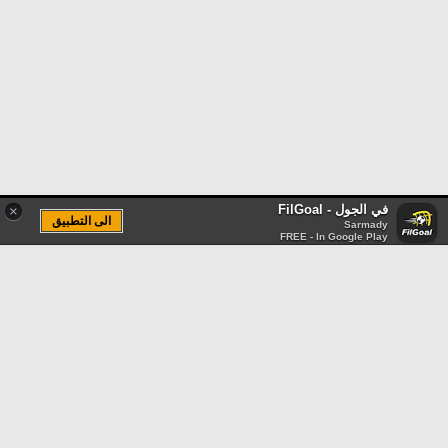
في الجول - FilGoal
×
الى التطبيق
Sarmady
FREE - In Google Play