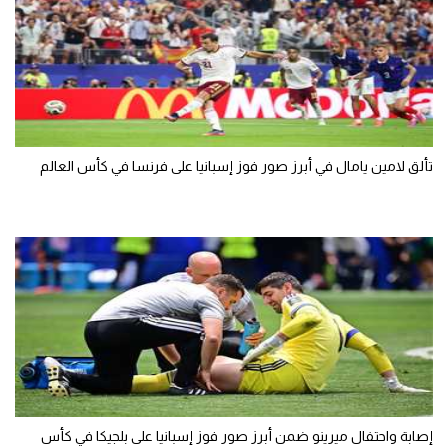
تألق لامين يامال في أبرز صور فوز إسبانيا على فرنسا في كأس العالم
إصابة واحتفال ميرينو ضمن أبرز صور فوز إسبانيا على بلجيكا في كأس