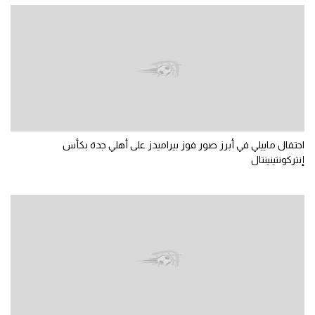
احتفال ماييلي في أبرز صور فوز بيراميدز على أهلي جدة بكأس
إنتركونتينينتال