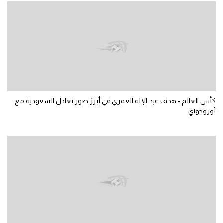
سعودي في الجول
الدوري الإنجليزي
الدوري الإسباني
دوري أبطال أوروبا
القسم الثاني
كأس العالم - هدف عبد الإله العمري في أبرز صور تعادل السعودية مع
أوروجواي
رياضات أخرى
أمم إفريقيا
كرة السلة الأمريكية
كرة سلة
كرة يد
كرة طائرة