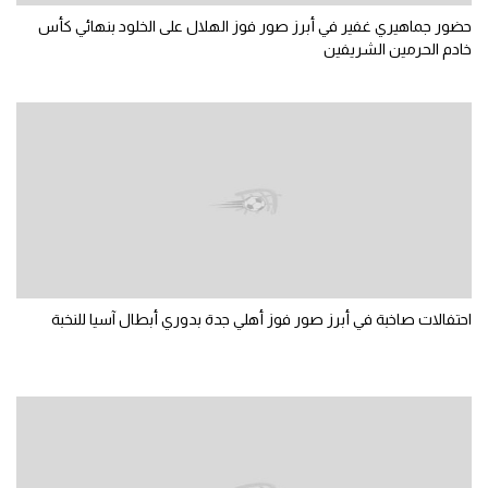
الوطن العربي
حضور جماهيري غفير في أبرز صور فوز الهلال على الخلود بنهائي كأس
خادم الحرمين الشريفين
في المونديال
رياضة نسائية
آسيا
أمريكا
ركن الألعاب
أقسام خاصة
احتفالات صاخبة في أبرز صور فوز أهلي جدة بدوري أبطال آسيا للنخبة
Gamers
ميركاتو
تحقيق في الجول
تقرير في الجول