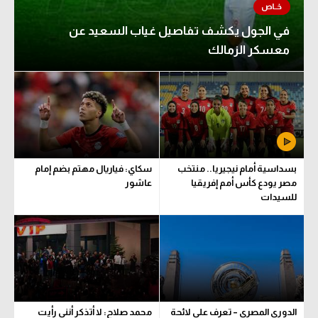
في الجول يكشف تفاصيل غياب السعيد عن
معسكر الزمالك
بسداسية أمام نيجيريا.. منتخب
سكاي: فياريال مهتم بضم إمام
مصر يودع كأس أمم إفريقيا
عاشور
للسيدات
الدوري المصري – تعرف على لائحة
محمد صلاح: لا أتذكر أنني رأيت