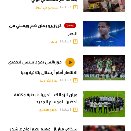
3 ساعة |
سعودي في الجول
كروزيرو يعلن ضم ويسلي من
النصر
3 ساعة |
أمريكا
فورنالس يقود بيتيس لتحقيق
الانتصار أمام أرسنال بثلاثية وديا
3 ساعة |
الكرة الأوروبية
مران الزمالك - تدريبات بدنية مكثفة
تحضيرا للموسم الجديد
3 ساعة |
الدوري المصري
سكاي: فياريال مهتم بضم إمام عاشور