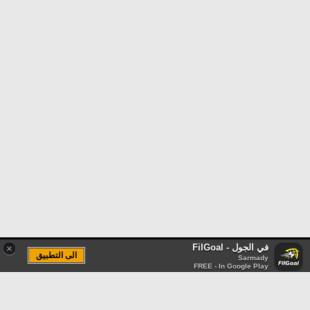
في الجول - FilGoal
×
الى التطبيق
Sarmady
FREE - In Google Play