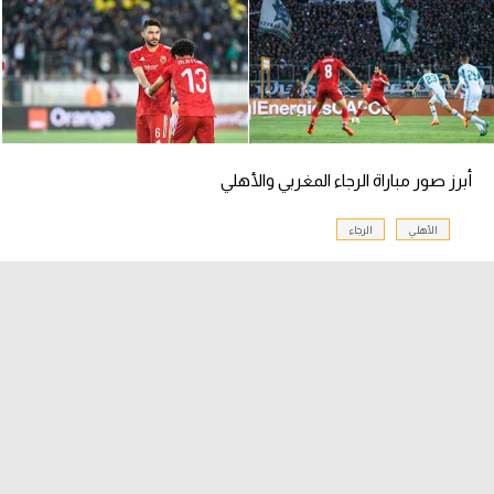
الوطن العربي
في المونديال
رياضة نسائية
آسيا
أبرز صور مباراة الرجاء المغربي والأهلي
أمريكا
الأهلي
الرجاء
ركن الألعاب
أقسام خاصة
Gamers
ميركاتو
تحقيق في الجول
تقرير في الجول