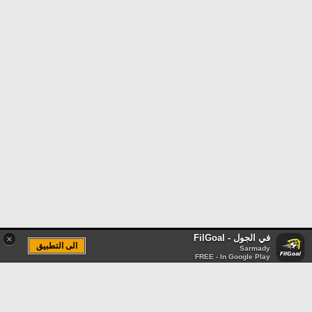
في الجول - FilGoal
×
الى التطبيق
Sarmady
FREE - In Google Play