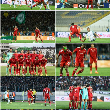
سعودي في الجول
الدوري الإنجليزي
الدوري الإسباني
دوري أبطال أوروبا
القسم الثاني
رياضات أخرى
أمم إفريقيا
كرة السلة الأمريكية
كرة سلة
كرة يد
كرة طائرة