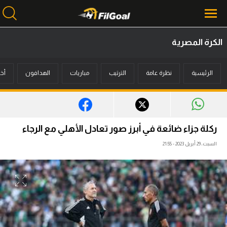
الكرة المصرية
محتوى إخباري
الرئيسية
نظرة عامة
الترتيب
مباريات
الهدافون
أخب
الرئيسية
أخبار
مباريات
ركلة جزاء ضائعة في أبرز صور تعادل الأهلي مع الرجاء
ميركاتو
السبت، 29 أبريل 2023 - 21:55
فانتازي في الجول
مسابقة التوقعات
فيديوهات
عدسات