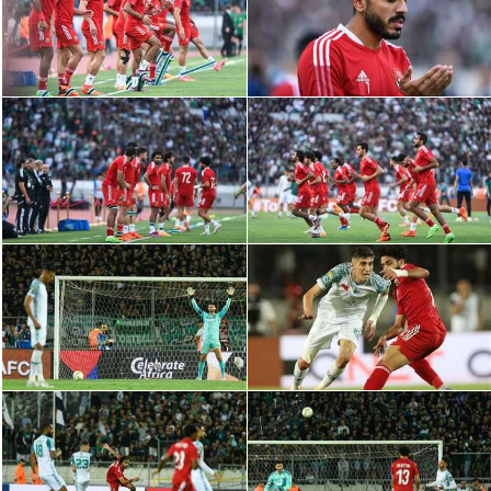
الدوري السعودي للمحترفين
دوري أبطال أوروبا
دوري أبطال إفريقيا
كل البطولات
أقسام
الكرة المصرية
الدوري المصري
الكرة الأوروبية
الكرة الإفريقية
منتخب مصر