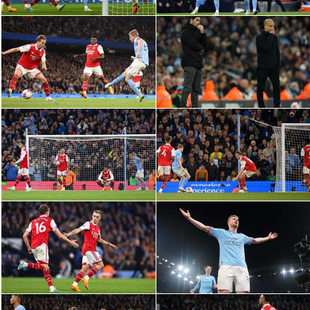
الوطن العربي
في المونديال
رياضة نسائية
آسيا
أمريكا
ركن الألعاب
أقسام خاصة
Gamers
ميركاتو
تحقيق في الجول
تقرير في الجول