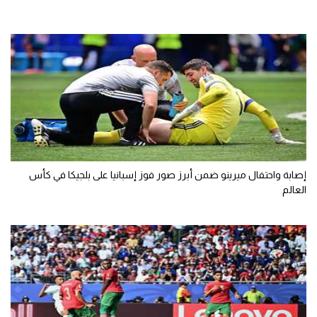
إصابة واحتفال ميرينو ضمن أبرز صور فوز إسبانيا على بلجيكا في كأس
العالم