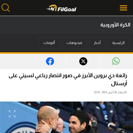
الكرة الأوروبية
محتوى إخباري
الرئيسية
أخبار
فيديوهات
ألبومات
الرئيسية
أخبار
مباريات
رائعة دي بروين الأبرز في صور انتصار رباعي لسيتي على
ميركاتو
أرسنال
الأربعاء، 26 أبريل 2023 - 22:03
فانتازي في الجول
مسابقة التوقعات
فيديوهات
عدسات