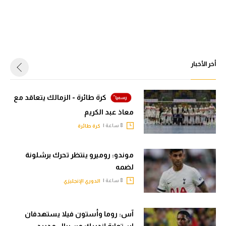
أخر الأخبار
كرة طائرة - الزمالك يتعاقد مع
معاذ عبد الكريم
8 ساعة |
كرة طائرة
موندو: روميرو ينتظر تحرك برشلونة
لضمه
8 ساعة |
الدوري الإنجليزي
آس: روما وأستون فيلا يستهدفان
استعارة إندريك من ريال مدريد