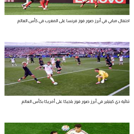
احتفال مبابي في أبرز صور فوز فرنسا على المغرب في كأس العالم
ثنائية دي كيتيلير في أبرز صور فوز بلجيكا على أمريكا بكأس العالم