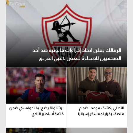
الزمالك يعلن اتخاذ إجراءات قانونية ضد أحد
الصحفيين للإساءة لبعض لاعبي الفريق
الأهلي يكشف موعد انضمام
برشلونة يضع ليفاندوفسكي ضمن
منصف بقرار لمعسكر إسبانيا
قائمة أساطير النادي