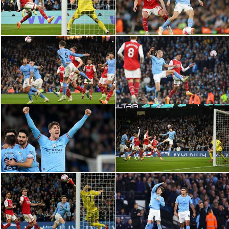
سعودي في الجول
الدوري الإنجليزي
الدوري الإسباني
دوري أبطال أوروبا
القسم الثاني
رياضات أخرى
أمم إفريقيا
كرة السلة الأمريكية
كرة سلة
كرة يد
كرة طائرة