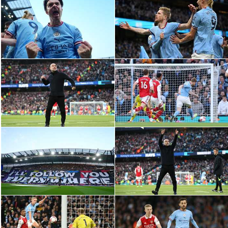
الدوري السعودي للمحترفين
دوري أبطال أوروبا
دوري أبطال إفريقيا
كل البطولات
أقسام
الكرة المصرية
الدوري المصري
الكرة الأوروبية
الكرة الإفريقية
منتخب مصر