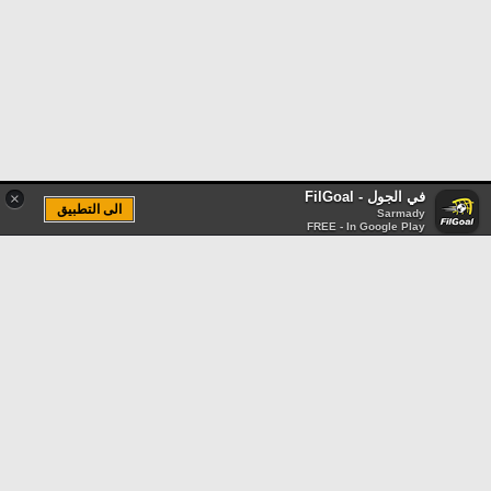
في الجول - FilGoal
×
الى التطبيق
Sarmady
FREE - In Google Play