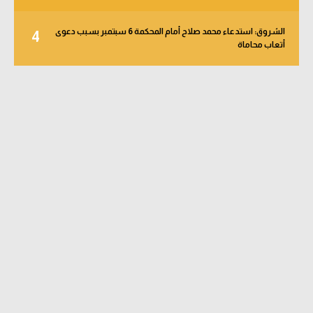
الشروق: استدعاء محمد صلاح أمام المحكمة 6 سبتمبر بسبب دعوى
4
أتعاب محاماة