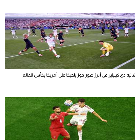
ثنائية دي كيتيلير في أبرز صور فوز بلجيكا على أمريكا بكأس العالم