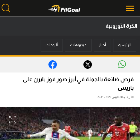
الكرة الأوروبية
محتوى إخباري
الرئيسية
أخبار
فيديوهات
ألبومات
الرئيسية
أخبار
مباريات
فرص ضائعة بالجملة في أبرز صور فوز بايرن على
ميركاتو
باريس
الأربعاء، 08 مارس 2023 - 22:41
فانتازي في الجول
مسابقة التوقعات
فيديوهات
عدسات