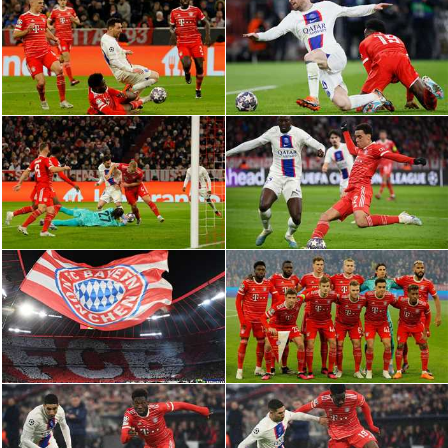
الدوري السعودي للمحترفين
دوري أبطال أوروبا
دوري أبطال إفريقيا
كل البطولات
أقسام
الكرة المصرية
الدوري المصري
الكرة الأوروبية
الكرة الإفريقية
منتخب مصر