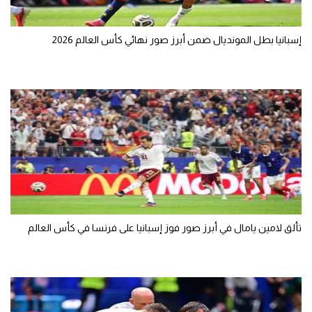
إسبانيا بطل المونديال ضمن أبرز صور نهائي كأس العالم 2026
تألق لامين يامال في أبرز صور فوز إسبانيا على فرنسا في كأس العالم