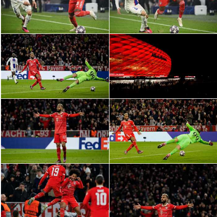
سعودي في الجول
الدوري الإنجليزي
الدوري الإسباني
دوري أبطال أوروبا
القسم الثاني
رياضات أخرى
أمم إفريقيا
كرة السلة الأمريكية
كرة سلة
كرة يد
كرة طائرة