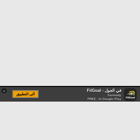
في الجول - FilGoal
×
الى التطبيق
Sarmady
FREE - In Google Play