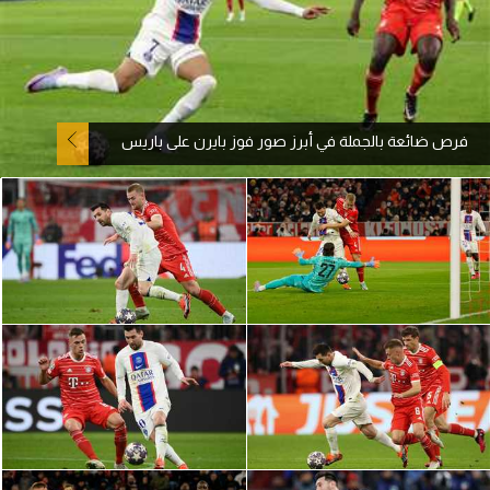
آراء حرة
ركن الألعاب
فرص ضائعة بالجملة في أبرز صور فوز بايرن على باريس
بطولات
أمريكا 2026
الدوري المصري
الدوري الإنجليزي الممتاز
الدوري الإسباني
الدوري الإيطالي
الدوري الألماني
الدوري الفرنسي