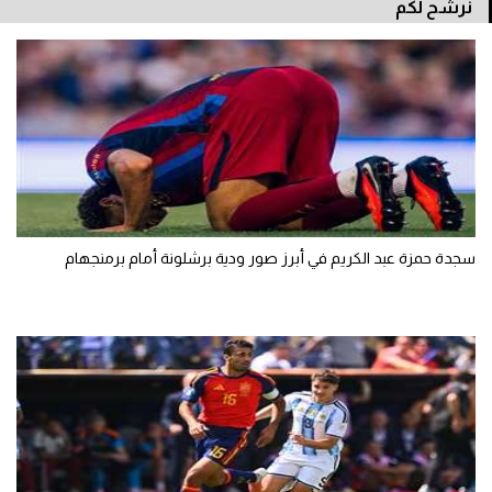
نرشح لكم
تحليل في الجول
حكايات في الجول
كويز في الجول
فيديو في الجول
سجدة حمزة عبد الكريم في أبرز صور ودية برشلونة أمام برمنجهام