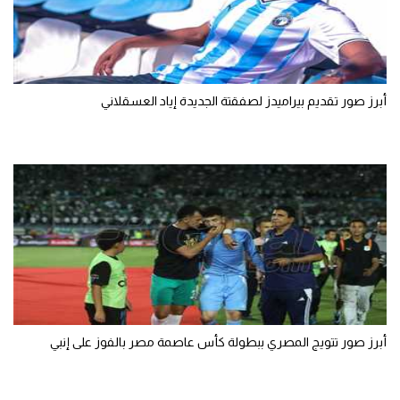
أبرز صور تقديم بيراميدز لصفقتة الجديدة إياد العسقلاني
أبرز صور تتويج المصري ببطولة كأس عاصمة مصر بالفوز على إنبي