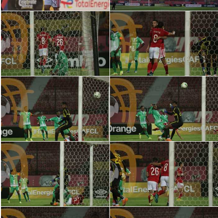
الوطن العربي
في المونديال
رياضة نسائية
آسيا
أمريكا
ركن الألعاب
أقسام خاصة
Gamers
ميركاتو
تحقيق في الجول
تقرير في الجول