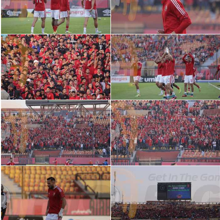
سعودي في الجول
الدوري الإنجليزي
الدوري الإسباني
دوري أبطال أوروبا
القسم الثاني
رياضات أخرى
أمم إفريقيا
كرة السلة الأمريكية
كرة سلة
كرة يد
كرة طائرة