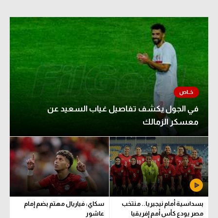
في الجول يكشف تفاصيل غياب السعيد عن
معسكر الزمالك
بسداسية أمام نيجيريا.. منتخب
سكاي: فياريال مهتم بضم إمام
مصر يودع كأس أمم إفريقيا
عاشور