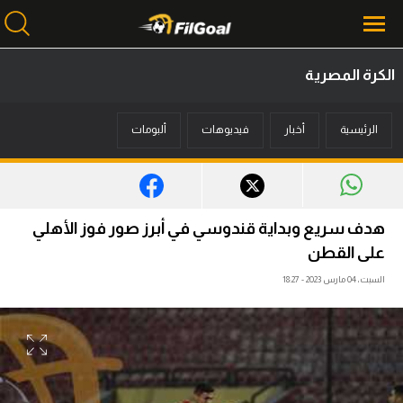
الكرة المصرية
محتوى إخباري
الرئيسية
أخبار
فيديوهات
ألبومات
الرئيسية
أخبار
مباريات
هدف سريع وبداية قندوسي في أبرز صور فوز الأهلي
ميركاتو
على القطن
السبت، 04 مارس 2023 - 18:27
فانتازي في الجول
مسابقة التوقعات
فيديوهات
عدسات