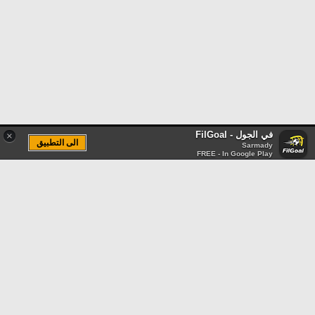
في الجول - FilGoal
×
الى التطبيق
Sarmady
FREE - In Google Play