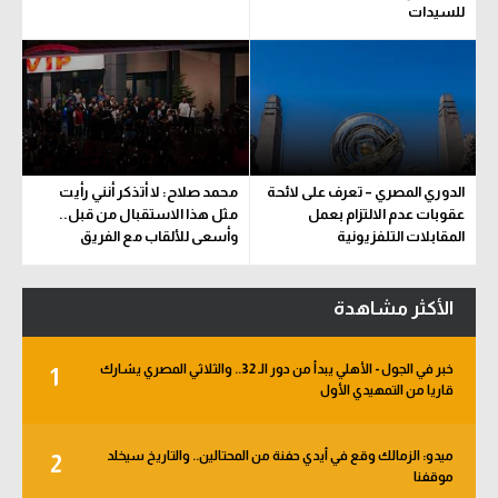
للسيدات
الدوري المصري – تعرف على لائحة
محمد صلاح: لا أتذكر أنني رأيت
عقوبات عدم الالتزام بعمل
مثل هذا الاستقبال من قبل..
المقابلات التلفزيونية
وأسعى للألقاب مع الفريق
الأكثر مشاهدة
خبر في الجول - الأهلي يبدأ من دور الـ 32.. والثلاثي المصري يشارك
1
قاريا من التمهيدي الأول
ميدو: الزمالك وقع في أيدي حفنة من المحتالين.. والتاريخ سيخلد
2
موقفنا