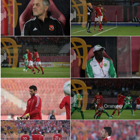
الدوري السعودي للمحترفين
دوري أبطال أوروبا
دوري أبطال إفريقيا
كل البطولات
أقسام
الكرة المصرية
الدوري المصري
الكرة الأوروبية
الكرة الإفريقية
منتخب مصر