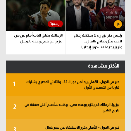
رئيس طرابزون: لا يمكنك إقناع
الزمالك يغلق الباب أمام عروض
لاعب مثل صلاح بالمال..
بيزيرا.. وينفي وعده بالرحيل
وتريزيجيه لعب دورا إيجابيا
الأكثر مشاهدة
خبر في الجول - الأهلي يبدأ من دور الـ 32.. والثلاثي المصري يشارك
1
قاريا من التمهيدي الأول
بيزيرا: الزمالك لم يلتزم بوعده معي.. وكنت سأصبح أغلى صفقة في
2
تاريخ النادي
خبر في الجول – الأهلي يقرر الاستنغاء عن عمر كمال
3