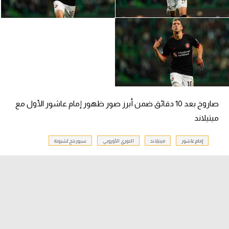
الوطن العربي
في المونديال
رياضة نسائية
آسيا
أمريكا
صاروخ بعد 10 دقائق ضمن أبرز صور ظهور إمام عاشور الأول مع
ركن الألعاب
ميتيلاند
إمام عاشور
ميتيلاند
الدوري الأوروبي
سبورتنج لشبونة
أقسام خاصة
Gamers
ميركاتو
تحقيق في الجول
تقرير في الجول