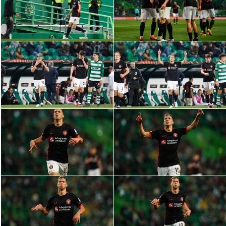
سعودي في الجول
الدوري الإنجليزي
الدوري الإسباني
دوري أبطال أوروبا
القسم الثاني
رياضات أخرى
أمم إفريقيا
كرة السلة الأمريكية
كرة سلة
كرة يد
كرة طائرة