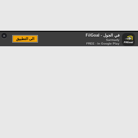
في الجول - FilGoal
×
الى التطبيق
Sarmady
FREE - In Google Play