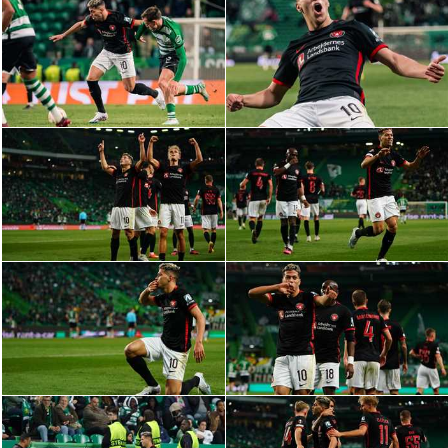
الدوري السعودي للمحترفين
دوري أبطال أوروبا
دوري أبطال إفريقيا
كل البطولات
أقسام
الكرة المصرية
الدوري المصري
الكرة الأوروبية
الكرة الإفريقية
منتخب مصر