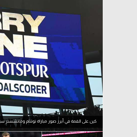
آراء حرة
الدوري ا
ركن الألعاب
دوري أبطا
دوري أبطا
كل البطولات
كين على القمة في أبرز صور مباراة توتنام ومانشستر سي