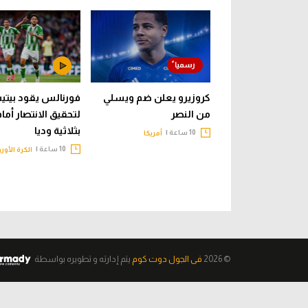
كروزيرو يعلن ضم ويسلي
فورنالس يقود بيت
من النصر
لتحقيق الانتصار أما
بثلاثية وديا
10 ساعة |
أمريكا
10 ساعة |
الكرة الأور
© 2026
فى الجول دوت كوم
يتم إدارته و تطويره
بواسطة