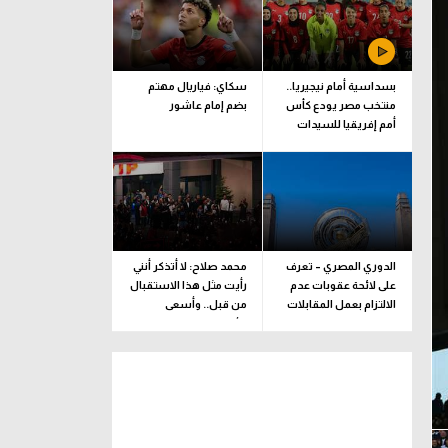
بسداسية أمام نيجيريا..
سكاي: فياريال مهتم
منتخب مصر يودع كأس
بضم إمام عاشور
أمم إفريقيا للسيدات
الدوري المصري – تعرف
محمد صلاح: لا أتذكر أنني
على لائحة عقوبات عدم
رأيت مثل هذا الاستقبال
الالتزام بعمل المقابلات
من قبل.. وأسعى
التلفزيونية
للألقاب مع الفريق