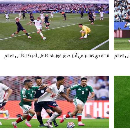
س العالم
ثنائية دي كيتيلير في أبرز صور فوز بلجيكا على أمريكا بكأس العالم