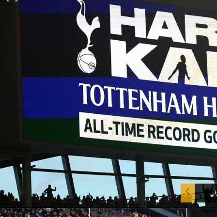
آسيا
دوري أبطال أوروبا
لسعودي للمحترفين
أمريكا
القسم الثاني
ل أوروبا
ركن الألعاب
رياضات أخرى
ل إفريقيا
تي