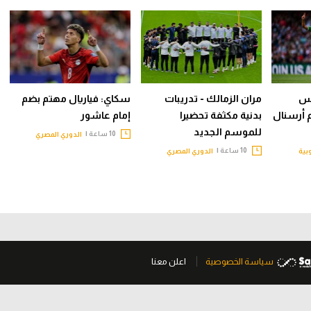
يس
مران الزمالك - تدريبات
سكاي: فياريال مهتم بضم
م أرسنال
بدنية مكثفة تحضيرا
إمام عاشور
للموسم الجديد
10 ساعة |
الدوري المصري
10 ساعة |
وبية
الدوري المصري
سياسة الخصوصية
اعلن معنا