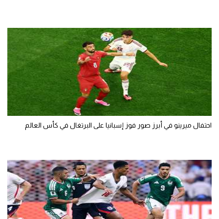
احتفال ميرينو في أبرز صور فوز إسبانيا على البرتغال في كأس العالم