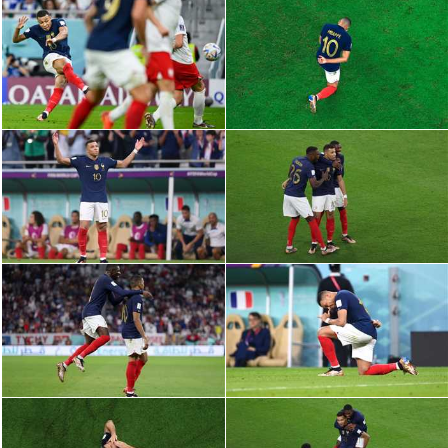
الوطن العربي
في المونديال
رياضة نسائية
آسيا
أمريكا
ركن الألعاب
أقسام خاصة
Gamers
ميركاتو
تحقيق في الجول
تقرير في الجول