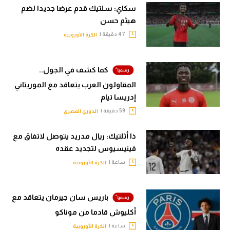
سكاي: سلتيك قدم عرضا جديدا لضم
هيثم حسن
47 دقيقة |
الكرة الأوروبية
كما كشف في الجول..
المقاولون العرب يتعاقد مع الموريتاني
إدريسا تيام
59 دقيقة |
الدوري المصري
ذا أثلتيك: ريال مدريد يتوصل لاتفاق مع
فينيسيوس لتجديد عقده
ساعة |
الكرة الأوروبية
باريس سان جيرمان يتعاقد مع
أكليوش قادما من موناكو
ساعة |
الكرة الأوروبية