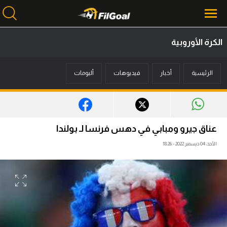
الكرة الأوروبية
محتوى إخباري
الرئيسية
أخبار
فيديوهات
ألبومات
الرئيسية
أخبار
مباريات
عناق جيرو ومبابي في دهس فرنسا لـ بولندا
ميركاتو
الأحد، 04 ديسمبر 2022 - 18:26
فانتازي في الجول
مسابقة التوقعات
فيديوهات
عدسات