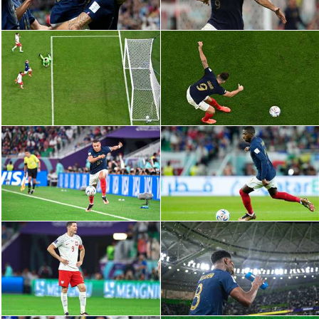
سعودي في الجول
الدوري الإنجليزي
الدوري الإسباني
دوري أبطال أوروبا
القسم الثاني
رياضات أخرى
أمم إفريقيا
كرة السلة الأمريكية
كرة سلة
كرة يد
كرة طائرة