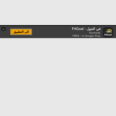
في الجول - FilGoal
×
الى التطبيق
Sarmady
FREE - In Google Play