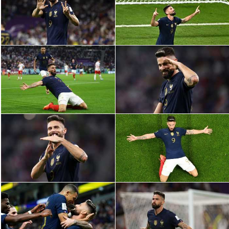
الدوري السعودي للمحترفين
دوري أبطال أوروبا
دوري أبطال إفريقيا
كل البطولات
أقسام
الكرة المصرية
الدوري المصري
الكرة الأوروبية
الكرة الإفريقية
منتخب مصر