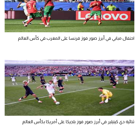
احتفال مبابي في أبرز صور فوز فرنسا على المغرب في كأس العالم
ثنائية دي كيتيلير في أبرز صور فوز بلجيكا على أمريكا بكأس العالم