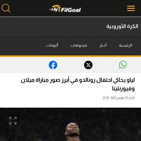
الكرة الأوروبية
محتوى إخباري
الرئيسية
أخبار
فيديوهات
ألبومات
الرئيسية
أخبار
مباريات
لياو يحاكي احتفال رونالدو في أبرز صور مباراة ميلان
ميركاتو
وفيورنتينا
الأحد، 13 نوفمبر 2022 - 21:18
فانتازي في الجول
مسابقة التوقعات
فيديوهات
عدسات