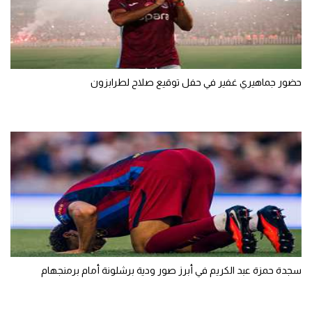
الوطن العربي
في المونديال
رياضة نسائية
حضور جماهيري غفير في حفل توقيع صلاح لطرابزون
آسيا
أمريكا
ركن الألعاب
أقسام خاصة
Gamers
ميركاتو
سجدة حمزة عبد الكريم في أبرز صور ودية برشلونة أمام برمنجهام
تحقيق في الجول
تقرير في الجول