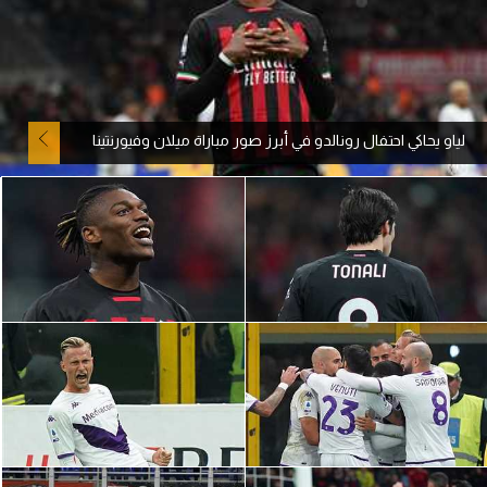
آراء حرة
ركن الألعاب
لياو يحاكي احتفال رونالدو في أبرز صور مباراة ميلان وفيورنتينا
بطولات
أمريكا 2026
الدوري المصري
الدوري الإنجليزي الممتاز
الدوري الإسباني
الدوري الإيطالي
الدوري الألماني
الدوري الفرنسي