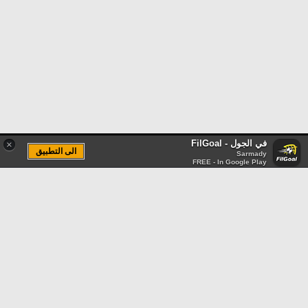
في الجول - FilGoal
×
الى التطبيق
Sarmady
FREE - In Google Play