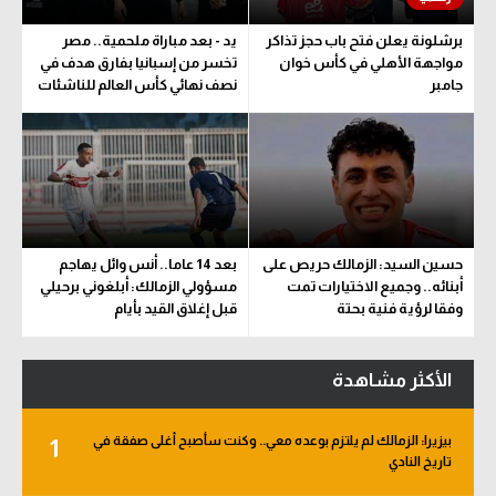
برشلونة يعلن فتح باب حجز تذاكر
يد - بعد مباراة ملحمية.. مصر
مواجهة الأهلي في كأس خوان
تخسر من إسبانيا بفارق هدف في
جامبر
نصف نهائي كأس العالم للناشئات
حسين السيد: الزمالك حريص على
بعد 14 عاما.. أنس وائل يهاجم
أبنائه.. وجميع الاختيارات تمت
مسؤولي الزمالك: أبلغوني برحيلي
وفقا لرؤية فنية بحتة
قبل إغلاق القيد بأيام
الأكثر مشاهدة
بيزيرا: الزمالك لم يلتزم بوعده معي.. وكنت سأصبح أغلى صفقة في
1
تاريخ النادي