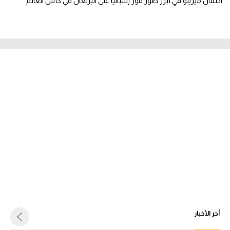
احتفال ميرينو في أبرز صور فوز إسبانيا على البرتغال في كأس العالم
أخر الأخبار