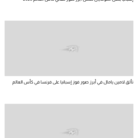
الوطن العربي
في المونديال
رياضة نسائية
آسيا
أمريكا
ركن الألعاب
تألق لامين يامال في أبرز صور فوز إسبانيا على فرنسا في كأس العالم
أقسام خاصة
Gamers
ميركاتو
تحقيق في الجول
تقرير في الجول