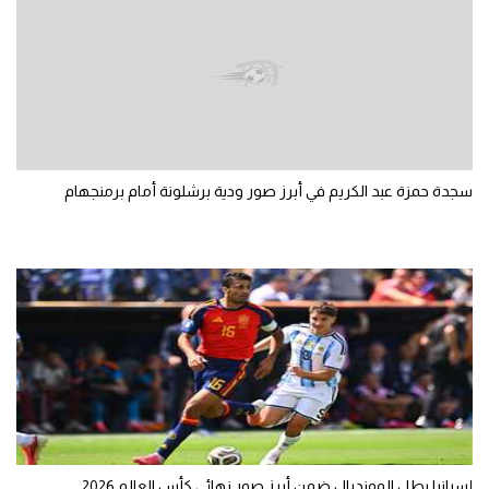
سعودي في الجول
الدوري الإنجليزي
الدوري الإسباني
دوري أبطال أوروبا
سجدة حمزة عبد الكريم في أبرز صور ودية برشلونة أمام برمنجهام
القسم الثاني
رياضات أخرى
أمم إفريقيا
كرة السلة الأمريكية
كرة سلة
كرة يد
كرة طائرة
إسبانيا بطل المونديال ضمن أبرز صور نهائي كأس العالم 2026