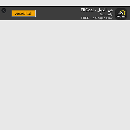
في الجول - FilGoal
×
الى التطبيق
Sarmady
FREE - In Google Play