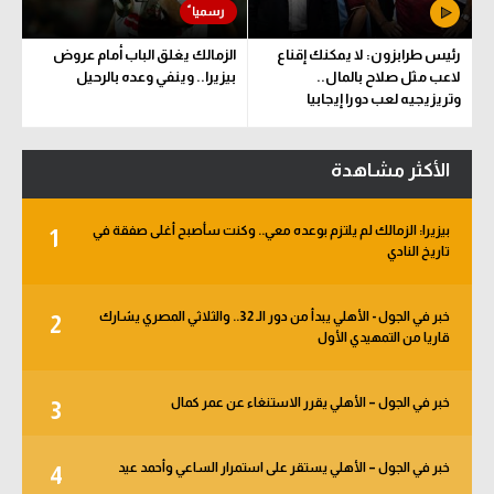
رئيس طرابزون: لا يمكنك إقناع
الزمالك يغلق الباب أمام عروض
لاعب مثل صلاح بالمال..
بيزيرا.. وينفي وعده بالرحيل
وتريزيجيه لعب دورا إيجابيا
الأكثر مشاهدة
بيزيرا: الزمالك لم يلتزم بوعده معي.. وكنت سأصبح أغلى صفقة في
1
تاريخ النادي
خبر في الجول - الأهلي يبدأ من دور الـ 32.. والثلاثي المصري يشارك
2
قاريا من التمهيدي الأول
خبر في الجول – الأهلي يقرر الاستنغاء عن عمر كمال
3
خبر في الجول – الأهلي يستقر على استمرار الساعي وأحمد عيد
4