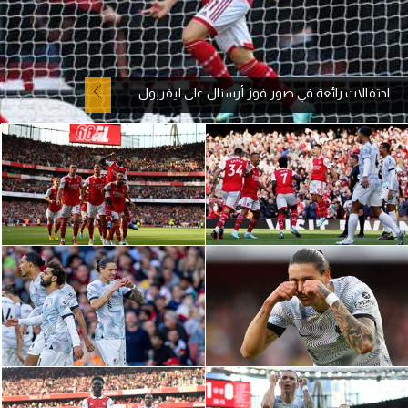
آراء حرة
ركن الألعاب
احتفالات رائعة في صور فوز أرسنال على ليفربول
بطولات
أمريكا 2026
الدوري المصري
الدوري الإنجليزي الممتاز
الدوري الإسباني
الدوري الإيطالي
الدوري الألماني
الدوري الفرنسي