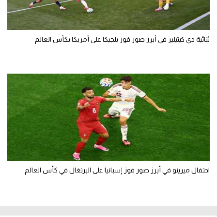
ثنائية دي كيتيلير في أبرز صور فوز بلجيكا على أمريكا بكأس العالم
احتفال ميرينو في أبرز صور فوز إسبانيا على البرتغال في كأس العالم