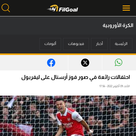
الكرة الأوروبية
محتوى إخباري
الرئيسية
أخبار
فيديوهات
ألبومات
الرئيسية
أخبار
مباريات
احتفالات رائعة في صور فوز أرسنال على ليفربول
ميركاتو
الأحد، 09 أكتوبر 2022 - 17:56
فانتازي في الجول
مسابقة التوقعات
فيديوهات
عدسات