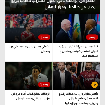
مصدر من الزمالك لـ في الجول: تسريب خطاب بيزيرا
يصب في صالحنا.. وقرارنا نهائي
كاف يعلن دعم إنفانتينو.. ويؤيد
الأهلي يعلن رحيل محمد علي بن
البيان المشترك بشأن مشروع
رمضان
استثمار فيفا
رئيس طرابزون: لا يمكنك إقناع
الزمالك يغلق الباب أمام عروض
لاعب مثل صلاح بالمال..
بيزيرا.. وينفي وعده بالرحيل
وتريزيجيه لعب دورا إيجابيا