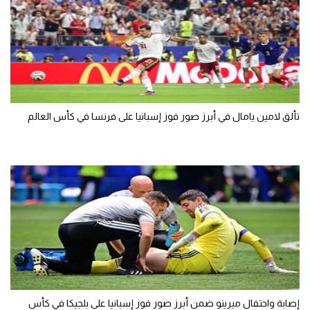
تألق لامين يامال في أبرز صور فوز إسبانيا على فرنسا في كأس العالم
إصابة واحتفال ميرينو ضمن أبرز صور فوز إسبانيا على بلجيكا في كأس