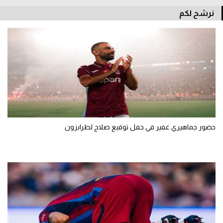
الوطن العربي
نرشح لكم
في المونديال
رياضة نسائية
آسيا
أمريكا
ركن الألعاب
حضور جماهيري غفير في حفل توقيع صلاح لطرابزون
أقسام خاصة
Gamers
ميركاتو
تحقيق في الجول
تقرير في الجول