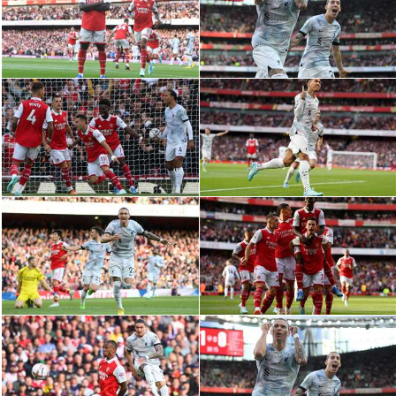
الدوري السعودي للمحترفين
دوري أبطال أوروبا
دوري أبطال إفريقيا
كل البطولات
أقسام
الكرة المصرية
الدوري المصري
الكرة الأوروبية
الكرة الإفريقية
منتخب مصر