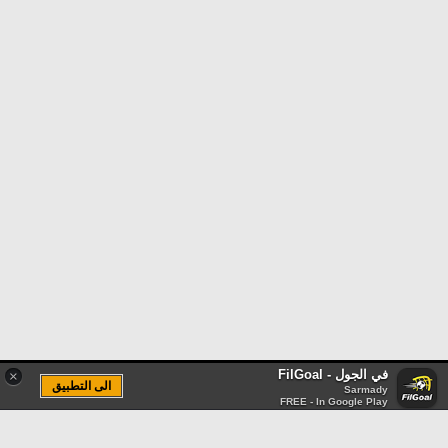
في الجول - FilGoal
×
الى التطبيق
Sarmady
FREE - In Google Play