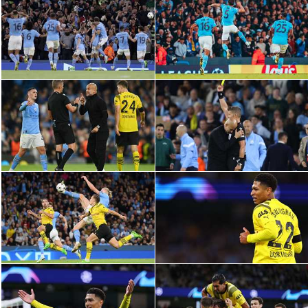
الدوري السعودي للمحترفين
دوري أبطال أوروبا
دوري أبطال إفريقيا
كل البطولات
أقسام
الكرة المصرية
الدوري المصري
الكرة الأوروبية
الكرة الإفريقية
منتخب مصر