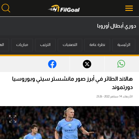
دوري أبطال أوروبا
محتوى إخباري
الرئيسية
نظرة عامة
التصفيات
الترتيب
مباريات
اله
الرئيسية
أخبار
مباريات
هالاند الطائر في أبرز صور مانشستر سيتي وبوروسيا
ميركاتو
دورتموند
الأربعاء، 14 سبتمبر 2022 - 23:26
فانتازي في الجول
مسابقة التوقعات
فيديوهات
عدسات