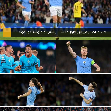
آراء حرة
ركن الألعاب
هالاند الطائر في أبرز صور مانشستر سيتي وبوروسيا دورتموند
بطولات
أمريكا 2026
الدوري المصري
الدوري الإنجليزي الممتاز
الدوري الإسباني
الدوري الإيطالي
الدوري الألماني
الدوري الفرنسي