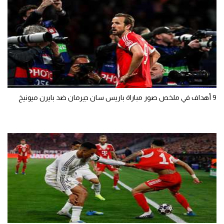
9 أهداف في ملخص صور مباراة باريس سان جيرمان ضد بايرن ميونيخ