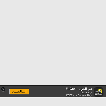
في الجول - FilGoal
×
الى التطبيق
Sarmady
FREE - In Google Play