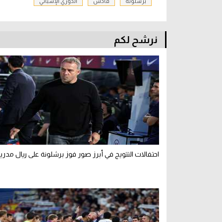
برشلونة
قادش
الدوري الإسباني
نرشح لكم
احتفالات التتويج في أبرز صور فوز برشلونة على ريال مدري