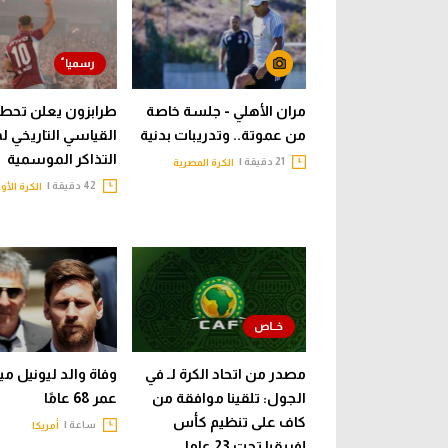
مران الأهلي - جلسة خاصة
طرابزون يعلن تحطي
من عموتة.. وتدريبات بدنية
القياسي التاريخي ل
التذاكر الموسمية
21 دقيقة |
الكرة المصرية
42 دقيقة |
الكرة الأو
مصدر من اتحاد الكرة لـ في
وفاة والد ليونيل 
الجول: تلقينا موافقة من
عمر 68 عامًا
كاف على تنظيم كأس
ساعة |
أمريكا
إفريقيا تحت 23 عاما