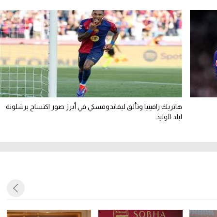
هاتريك رافينيا وتألق ليفاندوفسكي في أبرز صور اكتساح برشلونة
لبلد الوليد