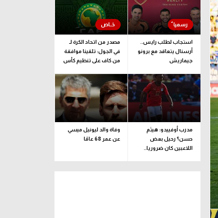
استجاب لطلب رايس..
مصدر من اتحاد الكرة لـ
أرسنال يتعاقد مع برونو
في الجول: تلقينا موافقة
جيماريش
من كاف على تنظيم كأس
إفريقيا تحت 23 عاما
مدرب أوفييدو: هيثم
وفاة والد ليونيل ميسي
حسن؟ رحيل بعض
عن عمر 68 عامًا
اللاعبين كان ضروريا..
ونضع رغبة اللاعب
بالاعتبار