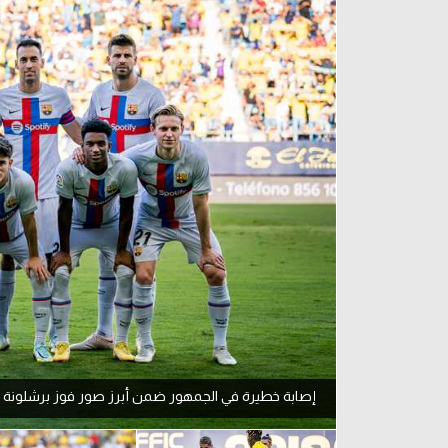
آراء حرة
الدوري ا
ركن الألعاب
دوري أبطا
دوري أبطا
كل البطولات
إصابة خطيرة في الجمهور ضمن أبرز صور فوز برشلونة