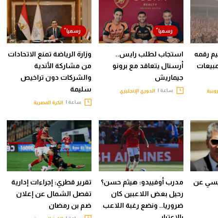
م رقمه
استجاب لطلب رايس..
وزارة الرياضة تمنع الاتحادات
مبيعات
أرسنال يتعاقد مع برونو
من مشاركة الأندية
جيماريش
والشركات دون تراخيص
سليمة
ساعة |
روبية
الدوري الإنجليزي
ساعة |
الكرة المصرية
ميسي عن
مدرب أوفييدو: هيثم حسن؟
تقرير قطري: إجراءات إدارية
رحيل بعض اللاعبين كان
تفصل الشمال عن إعلان
ضروريا.. ونضع رغبة اللاعب
ضم بن رمضان
بالاعتبار
ساعة |