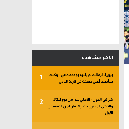
الأكثر مشاهدة
بيزيرا: الزمالك لم يلتزم بوعده معي.. وكنت
1
سأصبح أغلى صفقة في تاريخ النادي
خبر في الجول - الأهلي يبدأ من دور الـ 32..
2
والثلاثي المصري يشارك قاريا من التمهيدي
الأول