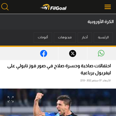
الكرة الأوروبية
محتوى إخباري
الرئيسية
أخبار
فيديوهات
ألبومات
الرئيسية
أخبار
مباريات
احتفالات صاخبة وحسرة صلاح في صور فوز نابولي على
ميركاتو
ليفربول برباعية
الأربعاء، 07 سبتمبر 2022 - 22:53
فانتازي في الجول
مسابقة التوقعات
فيديوهات
عدسات