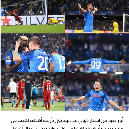
الدوري السعودي للمحترفين
دوري أبطال أوروبا
دوري أبطال إفريقيا
كل البطولات
أقسام
الكرة المصرية
الدوري المصري
الكرة الأوروبية
الكرة الإفريقية
أبرز صور من انتصار نابولي على ليفربول بأربعة أهداف لهدف في
منتخب مصر
ملعب دييجو أرماندو مارادونا في أولى جولات دوري أبطال أوروبا