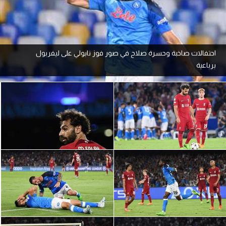
آراء حرة
ركن الألعاب
احتفالات صاخبة وحسرة صلاح في صور فوز نابولي على ليفربول
برباعية
بطولات
أمريكا 2026
الدوري المصري
الدوري الإنجليزي الممتاز
الدوري الإسباني
الدوري الإيطالي
الدوري الألماني
الدوري الفرنسي