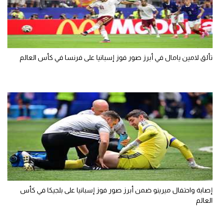
تألق لامين يامال في أبرز صور فوز إسبانيا على فرنسا في كأس العالم
إصابة واحتفال ميرينو ضمن أبرز صور فوز إسبانيا على بلجيكا في كأس
العالم