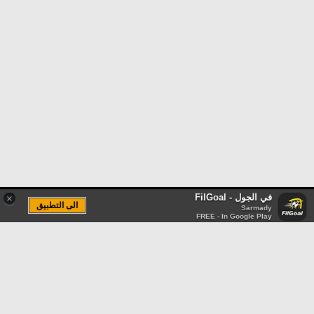
في الجول - FilGoal
×
الى التطبيق
Sarmady
FREE - In Google Play