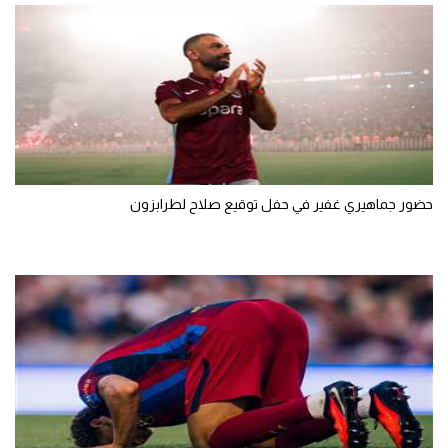
الوطن العربي
في المونديال
رياضة نسائية
آسيا
أمريكا
حضور جماهيري غفير في حفل توقيع صلاح لطرابزون
ركن الألعاب
أقسام خاصة
Gamers
ميركاتو
تحقيق في الجول
تقرير في الجول