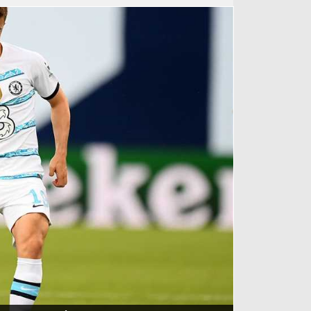
آراء حرة
الدوري ا
ركن الألعاب
دوري أبطا
دوري أبطا
كل البطولات