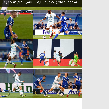
سقوط مفاجئ.. صور خسارة تشيلسي أمام دينامو زغرب