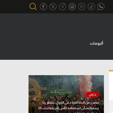
أقسام خاصة
Gamers
ألبومات
يكية
ميركاتو
تحقيق في الجول
تقرير في الجول
تحليل في الجول
حكايات في الجول
كويز في الجول
مصدر من اتحاد الكرة لـ في الجول: ننتظر ردا
رسميا بشأن استضافة كأس إفريقيا تحت 23
فيديو في الجول