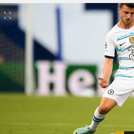
آسيا
دوري أبطال أوروبا
لسعودي للمحترفين
أمريكا
القسم الثاني
ل أوروبا
ركن الألعاب
رياضات أخرى
ل إفريقيا