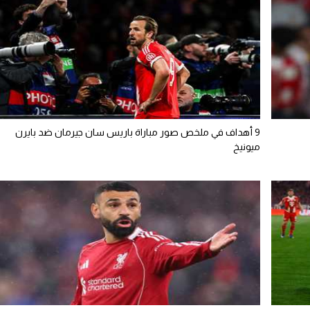
9 أهداف في ملخص صور مباراة باريس سان جيرمان ضد بايرن
ميونيخ