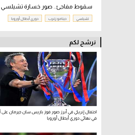
سقوط مفاجئ.. صور خسارة تشيلسي أم
تشيلسي
دينامو زغرب
دوري أبطال أوروبا
نرشح لكم
احتفال إنريكي في أبرز صور فوز باريس سان جيرمان على 
في نهائي دوري أبطال أوروبا