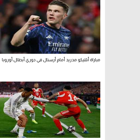
مباراة أتلتيكو مدريد أمام أرسنال في دوري أبطال أوروبا