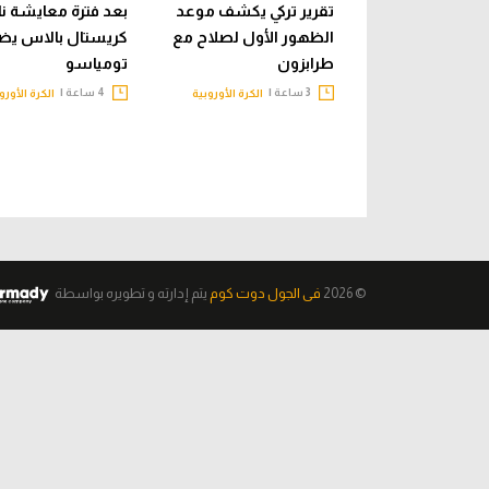
تقرير تركي يكشف موعد
بعد فترة معايشة نا
الظهور الأول لصلاح مع
كريستال بالاس يض
طرابزون
تومياسو
3 ساعة |
4 ساعة |
الكرة الأوروبية
الكرة الأورو
© 2026
فى الجول دوت كوم
يتم إدارته و تطويره
بواسطة