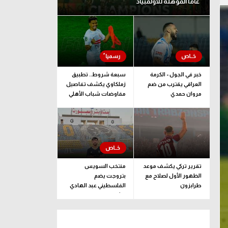
عاما المؤهلة للأولمبياد
خبر في الجول - الكرمة
سبعة شروط.. تطبيق
العراقي يقترب من ضم
زملكاوي يكشف تفاصيل
مروان حمدي
مفاوضات شباب الأهلي
لضم بيزيرا قبل غلق
الملف
تقرير تركي يكشف موعد
منتخب السويس
الظهور الأول لصلاح مع
بتروجت يضم
طرابزون
الفلسطيني عبد الهادي
راشد