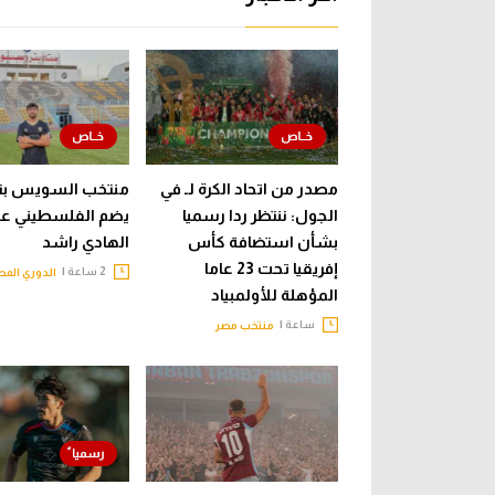
مصدر من اتحاد الكرة لـ في
منتخب السويس بت
الجول: ننتظر ردا رسميا
يضم الفلسطيني عب
بشأن استضافة كأس
الهادي راشد
إفريقيا تحت 23 عاما
2 ساعة |
الدوري الم
المؤهلة للأولمبياد
ساعة |
منتخب مصر