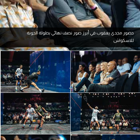
آراء حرة
ركن الألعاب
حضور مجدي يعقوب في أبرز صور نصف نهائي بطولة الجونة
للاسكواش
بطولات
أمريكا 2026
الدوري المصري
الدوري الإنجليزي الممتاز
الدوري الإسباني
الدوري الإيطالي
الدوري الألماني
الدوري الفرنسي