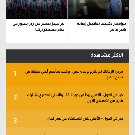
بيراميدز يكشف تفاصيل إصابة
بيراميدز يخسر من ريزا سبور في
ناصر ماهر
ختام معسكر تركيا
الأكثر مشاهدة
بيزيرا: الزمالك لم يلتزم بوعده معي.. وكنت سأصبح أغلى صفقة في
1
تاريخ النادي
خبر في الجول - الأهلي يبدأ من دور الـ 32.. والثلاثي المصري يشارك
2
قاريا من التمهيدي الأول
خبر في الجول – الأهلي يقرر الاستنغاء عن عمر كمال
3