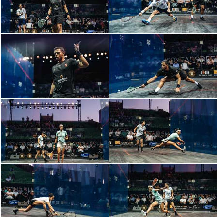
سعودي في الجول
الدوري الإنجليزي
الدوري الإسباني
دوري أبطال أوروبا
القسم الثاني
رياضات أخرى
أمم إفريقيا
كرة السلة الأمريكية
كرة سلة
كرة يد
كرة طائرة