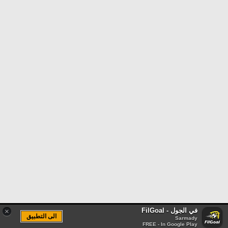
في الجول - FilGoal
×
الى التطبيق
Sarmady
FREE - In Google Play