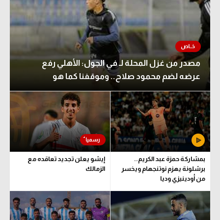
مصدر من غزل المحلة لـ في الجول: الأهلي رفع
عرضه لضم محمود صلاح.. وموقفنا كما هو
بمشاركة حمزة عبد الكريم..
إيشو يعلن تجديد تعاقده مع
برشلونة يهزم نوتنجهام ويخسر
الزمالك
من أودينيزي وديا