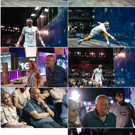
الوطن العربي
في المونديال
رياضة نسائية
آسيا
أمريكا
ركن الألعاب
أقسام خاصة
Gamers
ميركاتو
تحقيق في الجول
تقرير في الجول