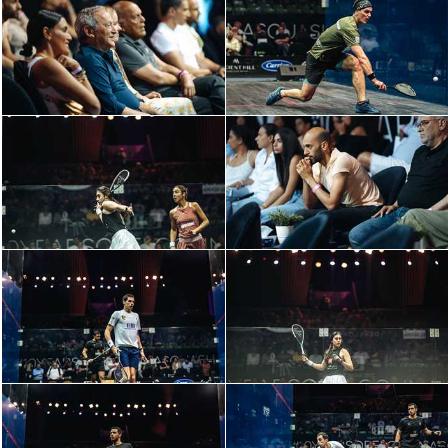
الدوري السعودي للمحترفين
دوري أبطال أوروبا
دوري أبطال إفريقيا
كل البطولات
أقسام
الكرة المصرية
الدوري المصري
الكرة الأوروبية
الكرة الإفريقية
منتخب مصر