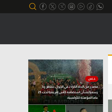
أقسام خاصة
Gamers
يكية
ميركاتو
تحقيق في الجول
تقرير في الجول
تحليل في الجول
مصدر من اتحاد الكرة لـ في الجول: ننتظر ردا
حكايات في الجول
رسميا بشأن استضافة كأس إفريقيا تحت 23
عاما المؤهلة للأولمبياد
كويز في الجول
فيديو في الجول