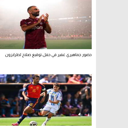
حضور جماهيري غفير في حفل توقيع صلاح لطرابزون