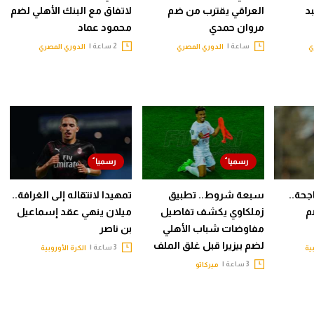
د
العراقي يقترب من ضم
لاتفاق مع البنك الأهلي لضم
مروان حمدي
محمود عماد
ساعة |
2 ساعة |
ي
الدوري المصري
الدوري المصري
جحة..
سبعة شروط.. تطبيق
تمهيدا لانتقاله إلى الغرافة..
م
زملكاوي يكشف تفاصيل
ميلان ينهي عقد إسماعيل
مفاوضات شباب الأهلي
بن ناصر
لضم بيزيرا قبل غلق الملف
3 ساعة |
ية
الكرة الأوروبية
3 ساعة |
ميركاتو