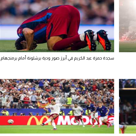
سجدة حمزة عبد الكريم في أبرز صور ودية برشلونة أمام برمنجهام