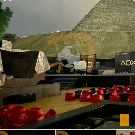
آسيا
دوري أبطال أوروبا
لسعودي للمحترفين
أمريكا
القسم الثاني
ل أوروبا
ركن الألعاب
رياضات أخرى
ل إفريقيا