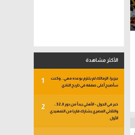
الأكثر مشاهدة
بيزيرا: الزمالك لم يلتزم بوعده معي.. وكنت
1
سأصبح أغلى صفقة في تاريخ النادي
خبر في الجول - الأهلي يبدأ من دور الـ 32..
2
والثلاثي المصري يشارك قاريا من التمهيدي
الأول