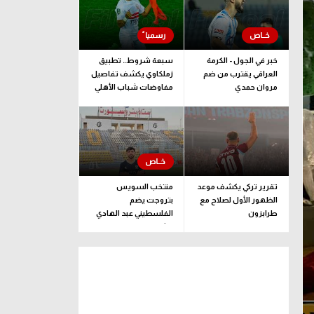
خبر في الجول - الكرمة
سبعة شروط.. تطبيق
العراقي يقترب من ضم
زملكاوي يكشف تفاصيل
مروان حمدي
مفاوضات شباب الأهلي
لضم بيزيرا قبل غلق
الملف
تقرير تركي يكشف موعد
منتخب السويس
الظهور الأول لصلاح مع
بتروجت يضم
طرابزون
الفلسطيني عبد الهادي
راشد