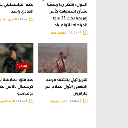
الجول: ننتظر ردا رسميا
يضم الفلسطيني عب
بشأن استضافة كأس
الهادي راشد
إفريقيا تحت 23 عاما
ساعة |
الدوري المصر
المؤهلة للأولمبياد
46 دقيقة |
منتخب مصر
تقرير تركي يكشف موعد
بعد فترة معايشة نا
الظهور الأول لصلاح مع
كريستال بالاس يض
طرابزون
تومياسو
2 ساعة |
3 ساعة |
الكرة الأوروبية
الكرة الأوروب