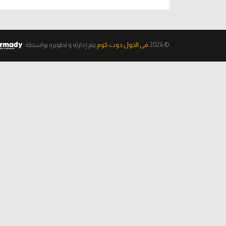
© 2026
فى الجول دوت كوم
يتم إدارته و تطويره
بواسطة