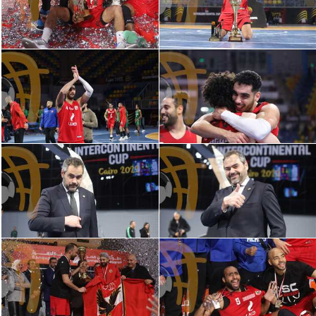
سعودي في الجول
الدوري الإنجليزي
الدوري الإسباني
دوري أبطال أوروبا
القسم الثاني
رياضات أخرى
أمم إفريقيا
كرة السلة الأمريكية
كرة سلة
كرة يد
كرة طائرة