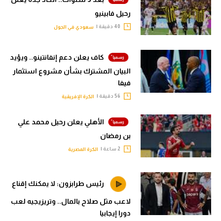
رحيل فابينيو
40 دقيقة |
سعودي في الجول
كاف يعلن دعم إنفانتينو.. ويؤيد
البيان المشترك بشأن مشروع استثمار
فيفا
56 دقيقة |
الكرة الإفريقية
الأهلي يعلن رحيل محمد علي
بن رمضان
2 ساعة |
الكرة المصرية
رئيس طرابزون: لا يمكنك إقناع
لاعب مثل صلاح بالمال.. وتريزيجيه لعب
دورا إيجابيا