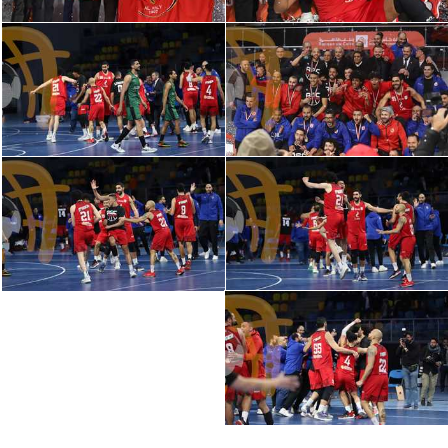
الوطن العربي
في المونديال
رياضة نسائية
آسيا
أمريكا
ركن الألعاب
أقسام خاصة
Gamers
ميركاتو
تحقيق في الجول
تقرير في الجول