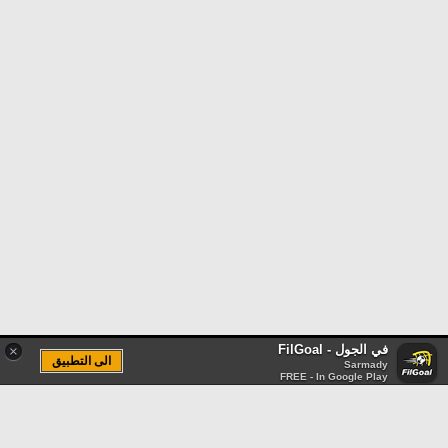
في الجول - FilGoal
×
الى التطبيق
Sarmady
FREE - In Google Play