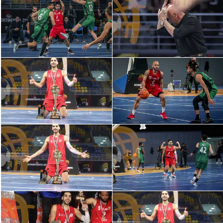
الدوري السعودي للمحترفين
دوري أبطال أوروبا
دوري أبطال إفريقيا
كل البطولات
أقسام
الكرة المصرية
الدوري المصري
الكرة الأوروبية
الكرة الإفريقية
منتخب مصر