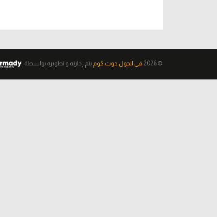
© 2026
فى الجول دوت كوم
يتم إدارته و تطويره
بواسطة