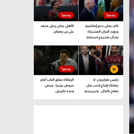
كاف يعلن دعم إنفانتينو..
الأهلي يعلن رحيل محمد
ويؤيد البيان المشترك
علي بن رمضان
بشأن مشروع استثمار
فيفا
رئيس طرابزون: لا
الزمالك يغلق الباب أمام
يمكنك إقناع لاعب مثل
عروض بيزيرا.. وينفي
صلاح بالمال.. وتريزيجيه
وعده بالرحيل
لعب دورا إيجابيا