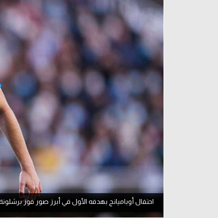
آراء حرة
الدوري ا
ركن الألعاب
دوري أبطا
دوري أبطا
كل البطولات
احتفال أوباميانج بهدفه الأول في أبرز صور فوز برشلونة 