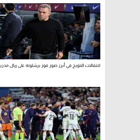
احتفالات التتويج في أبرز صور فوز برشلونة على ريال مدري