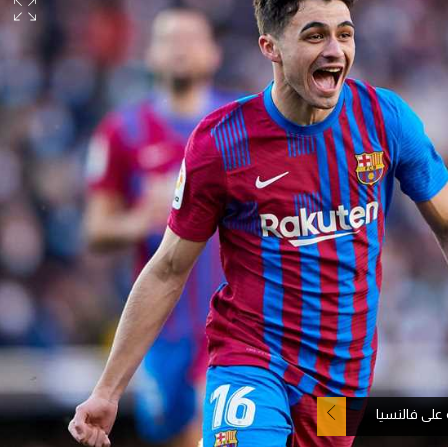
آسيا
دوري أبطال أوروبا
لسعودي للمحترفين
أمريكا
القسم الثاني
ل أوروبا
ركن الألعاب
رياضات أخرى
ل إفريقيا
على فالنسيا