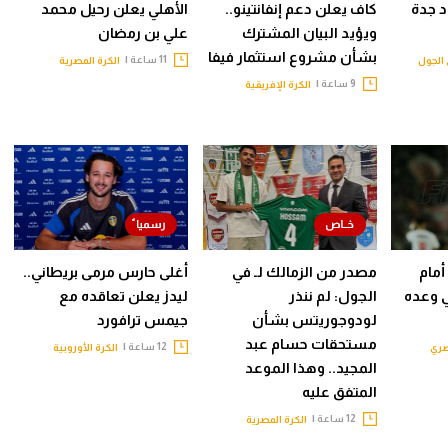
حاد جدة
كاف يعلن دعم إنفانتينو..
الأهلي يعلن رحيل محمد
ويؤيد البيان المشترك
علي بن رمضان
بشأن مشروع استثمار فيفا
11 ساعة |
الجول
الكرة المصرية
9 ساعة |
الكرة الإفريقية
أمام
مصدر من الزمالك لـ في
أغلى حارس مرمى بريطاني..
ي وعده
الجول: لم ننذر
ليدز يعلن تعاقده مع
لودوجوريتس بشأن
جيمس ترافورد
مستحقات حسام عبد
12 ساعة |
صري
الكرة الأوروبية
المجيد.. وهذا الموعد
المتفق عليه
12 ساعة |
الكرة المصرية