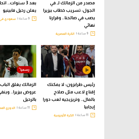
مصدر من الزمالك لـ في
بعد 3 سنوات.. ات
الجول: تسريب خطاب بيزيرا
يعلن رحيل فابينيو
يصب في صالحنا.. وقرارنا
9 ساعة |
سعودي في 
نهائي
9 ساعة |
الكرة المصرية
رئيس طرابزون: لا يمكنك
الزمالك يغلق الباب 
إقناع لاعب مثل صلاح
عروض بيزيرا.. وينف
بالمال.. وتريزيجيه لعب دورا
بالرحيل
إيجابيا
11 ساعة |
الدوري الم
11 ساعة |
الكرة الأوروبية