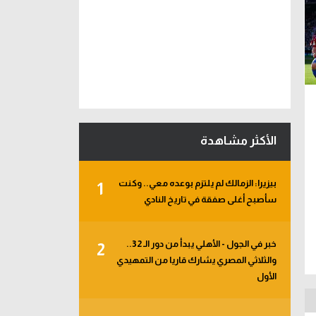
الأكثر مشاهدة
بيزيرا: الزمالك لم يلتزم بوعده معي.. وكنت
1
سأصبح أغلى صفقة في تاريخ النادي
خبر في الجول - الأهلي يبدأ من دور الـ 32..
2
والثلاثي المصري يشارك قاريا من التمهيدي
الأول