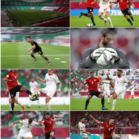
الدوري السعودي للمحترفين
دوري أبطال أوروبا
دوري أبطال إفريقيا
كل البطولات
أقسام
الكرة المصرية
الدوري المصري
الكرة الأوروبية
الكرة الإفريقية
منتخب مصر