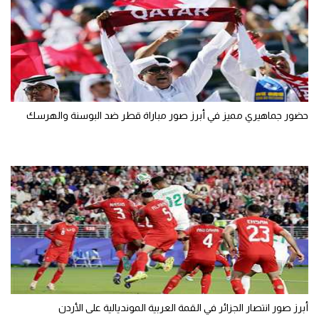
حضور جماهيري مميز في أبرز صور مباراة قطر ضد البوسنة والهرسك
أبرز صور انتصار الجزائر في القمة العربية المونديالية على الأردن