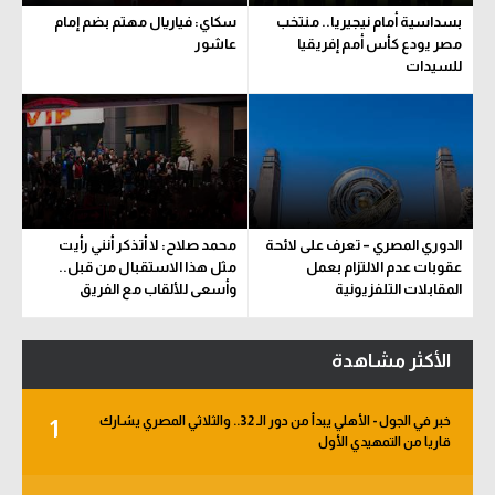
بسداسية أمام نيجيريا.. منتخب
سكاي: فياريال مهتم بضم إمام
مصر يودع كأس أمم إفريقيا
عاشور
للسيدات
الدوري المصري – تعرف على لائحة
محمد صلاح: لا أتذكر أنني رأيت
عقوبات عدم الالتزام بعمل
مثل هذا الاستقبال من قبل..
المقابلات التلفزيونية
وأسعى للألقاب مع الفريق
الأكثر مشاهدة
خبر في الجول - الأهلي يبدأ من دور الـ 32.. والثلاثي المصري يشارك
1
قاريا من التمهيدي الأول