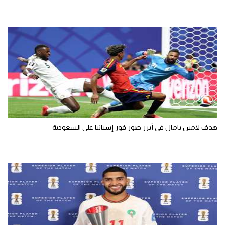
هدف لامين يامال في أبرز صور فوز إسبانيا على السعودية