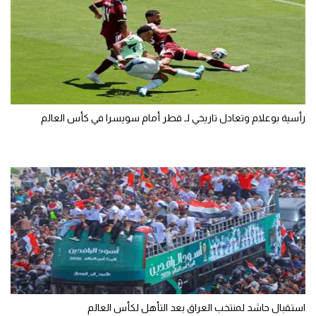
رأسية بوعلام وتعادل تاريخي لـ قطر أمام سويسرا في كأس العالم
استقبال حاشد لمنتخب العراق بعد التأهل لكأس العالم