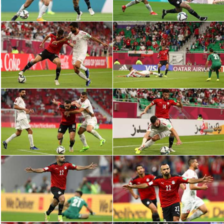
سعودي في الجول
الدوري الإنجليزي
الدوري الإسباني
دوري أبطال أوروبا
القسم الثاني
رياضات أخرى
أمم إفريقيا
كرة السلة الأمريكية
كرة سلة
كرة يد
كرة طائرة