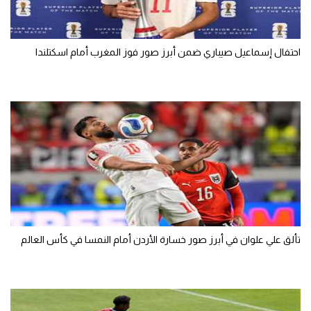
احتفال إسماعيل صيباري ضمن أبرز صور فوز المغرب أمام اسكتلندا
تألق علي علوان في أبرز صور خسارة الأردن أمام النمسا في كأس العالم