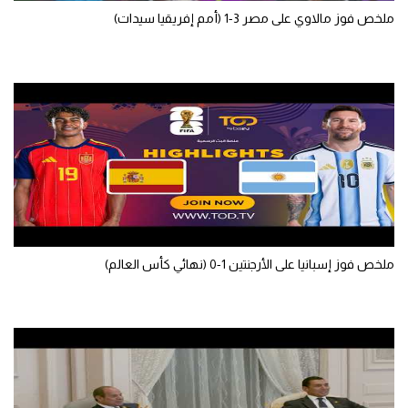
الوطن العربي
ملخص فوز مالاوي على مصر 3-1 (أمم إفريقيا سيدات)
في المونديال
رياضة نسائية
آسيا
أمريكا
ركن الألعاب
أقسام خاصة
ملخص فوز إسبانيا على الأرجنتين 1-0 (نهائي كأس العالم)
Gamers
ميركاتو
تحقيق في الجول
تقرير في الجول