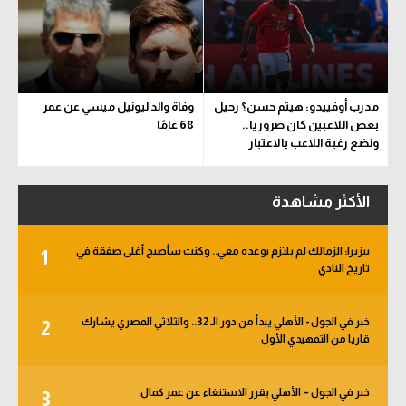
مدرب أوفييدو: هيثم حسن؟ رحيل
وفاة والد ليونيل ميسي عن عمر
بعض اللاعبين كان ضروريا..
68 عامًا
ونضع رغبة اللاعب بالاعتبار
الأكثر مشاهدة
بيزيرا: الزمالك لم يلتزم بوعده معي.. وكنت سأصبح أغلى صفقة في
1
تاريخ النادي
خبر في الجول - الأهلي يبدأ من دور الـ 32.. والثلاثي المصري يشارك
2
قاريا من التمهيدي الأول
خبر في الجول – الأهلي يقرر الاستنغاء عن عمر كمال
3