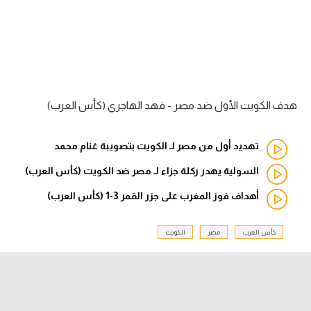
الدوري السعودي للمحترفين
دوري أبطال أوروبا
دوري أبطال إفريقيا
هدف الكويت الأول ضد مصر - فهد الهاجري (كأس العرب)
كل البطولات
تهديد أول من مصر لـ الكويت بتصويبة غنام محمد
السولية يهدر ركلة جزاء لـ مصر ضد الكويت (كأس العرب)
أقسام
الكرة المصرية
أهداف فوز المغرب على جزر القمر 3-1 (كأس العرب)
الدوري المصري
كأس العرب
مصر
الكويت
الكرة الأوروبية
الكرة الإفريقية
منتخب مصر