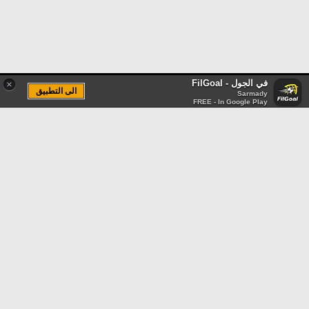
في الجول - FilGoal
×
الى التطبيق
Sarmady
FREE - In Google Play