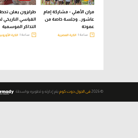
مران الأهلي - مشاركة إمام
طرابزون يعلن تحطي
عاشور.. وجلسة خاصة من
القياسي التاريخي ل
عموتة
التذاكر الموسمية
ساعة |
ساعة |
الكرة المصرية
الكرة الأوروبي
© 2026
فى الجول دوت كوم
يتم إدارته و تطويره
بواسطة