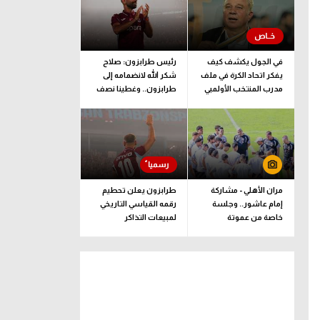
في الجول يكشف كيف
رئيس طرابزون: صلاح
يفكر اتحاد الكرة في ملف
شكر الله لانضمامه إلى
مدرب المنتخب الأولمبي
طرابزون.. وغطينا نصف
قيمة الصفقة
مران الأهلي - مشاركة
طرابزون يعلن تحطيم
إمام عاشور.. وجلسة
رقمه القياسي التاريخي
خاصة من عموتة
لمبيعات التذاكر
الموسمية