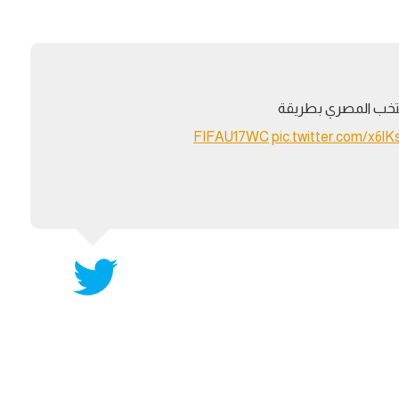
آسيا
دوري أبطال أوروبا
لسعودي للمحترفين
أمريكا
القسم الثاني
ل أوروبا
ركن الألعاب
رياضات أخرى
نتخب المصري بطريقة
ل إفريقيا
pic.twitter.com/x6