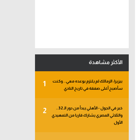
الأكثر مشاهدة
بيزيرا: الزمالك لم يلتزم بوعده معي.. وكنت
1
سأصبح أغلى صفقة في تاريخ النادي
خبر في الجول - الأهلي يبدأ من دور الـ 32..
2
والثلاثي المصري يشارك قاريا من التمهيدي
الأول