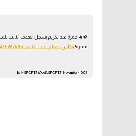
آراء حرة
الدوري ا
ركن الألعاب
دوري أبطا
⚽🔥 حمزة عبدالكريم يسجل الهدف الثالث للم
دوري أبطا
مميزة!
#كأس_العالم_تحت_17_سنة
#FIFAU17WC
lKsGFW7k
كل البطولات
November 4, 2025
— beIN SPORTS (@beINSPORTS)