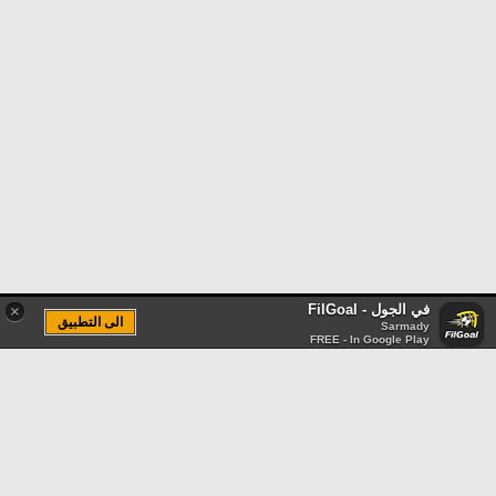
في الجول - FilGoal
×
الى التطبيق
Sarmady
FREE - In Google Play