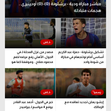
مباشر مباراة ودية - برشلونة (0)-(0) أودينيزي..
هجمات متبادلة
تشكيل برشلونة - حمزة عبد الكريم
مصدر من غزل المحلة لـ في
أساسي أمام نوتنجهام في مباراة
الجول: الأهلي رفع عرضه لضم
من شوط واحد
محمود صلاح.. وموقفنا كما هو
إيشو يعلن تجديد تعاقده مع
خبر في الجول - أحمد عبد القادر
الزمالك
يوقع 4 مواسم لـ بيراميدز