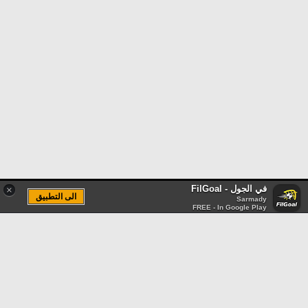
في الجول - FilGoal
×
الى التطبيق
Sarmady
FREE - In Google Play