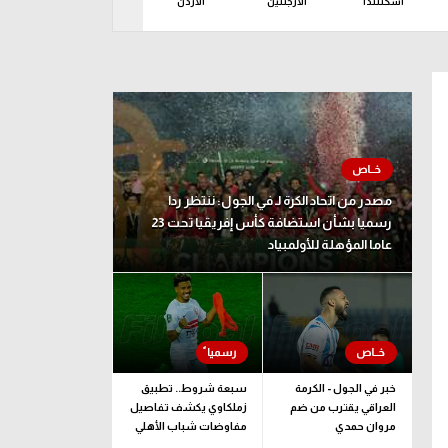
اسكتلندا
الأرجنتين
الأردن
الإكوادور
البر
مصدر من اتحاد الكرة لـ في الجول: ننتظر ردا
رسميا بشأن استضافة كأس إفريقيا تحت 23
عاما المؤهلة للأولمبياد
خبر في الجول - الكرمة
سبعة شروط.. تطبيق
العراقي يقترب من ضم
زملكاوي يكشف تفاصيل
مروان حمدي
مفاوضات شباب الأهلي
لضم بيزيرا قبل غلق