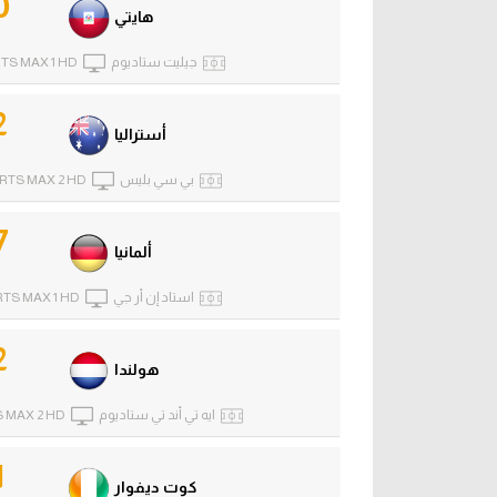
0
هايتي
جيليت ستاديوم
TS MAX 1 HD
2
أستراليا
بي سي بليس
RTS MAX 2 HD
7
ألمانيا
استاد إن أر جي
RTS MAX 1 HD
2
هولندا
ايه تي أند تي ستاديوم
 MAX 2 HD
1
كوت ديفوار