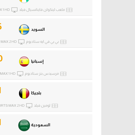
ملعب لينكولن فاينانسيال فيلد
X 1 HD
5
السويد
بي بي في ايه ستاديوم
 MAX 2 HD
0
إسبانيا
مرسيدس بنز ستاديوم
MAX 1 HD
1
بلجيكا
لومين فيلد
ORTS MAX 2 HD
1
السعودية