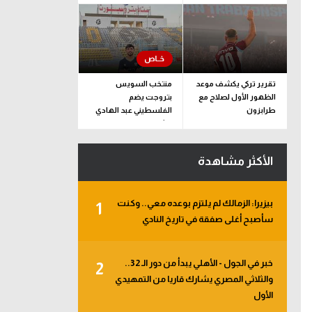
الملف
تقرير تركي يكشف موعد
منتخب السويس
الظهور الأول لصلاح مع
بتروجت يضم
طرابزون
الفلسطيني عبد الهادي
راشد
الأكثر مشاهدة
بيزيرا: الزمالك لم يلتزم بوعده معي.. وكنت
1
سأصبح أغلى صفقة في تاريخ النادي
خبر في الجول - الأهلي يبدأ من دور الـ 32..
2
والثلاثي المصري يشارك قاريا من التمهيدي
الأول