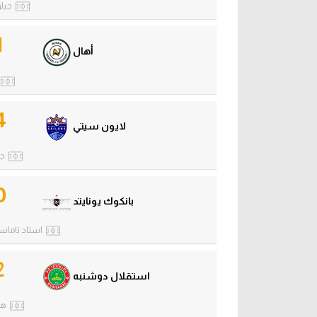
جيلو
1
أهال
4
لايون سيتي
جا
0
بانكوك يونايتد
استاد تاماس
2
استقلال دوشنبه
هي