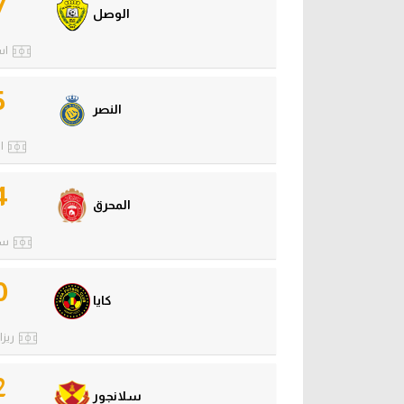
7
الوصل
اس
5
النصر
ا
4
المحرق
ست
0
كايا
ريزا
2
سلانجور