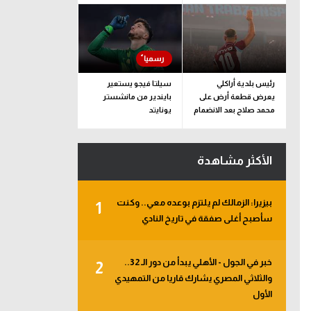
رئيس بلدية أراكلي
سيلتا فيجو يستعير
يعرض قطعة أرض على
بايندير من مانشستر
محمد صلاح بعد الانضمام
يونايتد
لـ طرابزون سبور
الأكثر مشاهدة
بيزيرا: الزمالك لم يلتزم بوعده معي.. وكنت
1
سأصبح أغلى صفقة في تاريخ النادي
خبر في الجول - الأهلي يبدأ من دور الـ 32..
2
والثلاثي المصري يشارك قاريا من التمهيدي
الأول