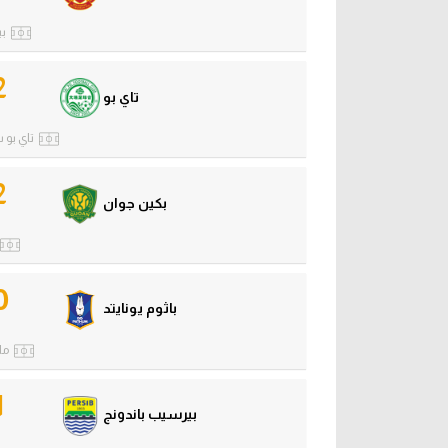
بي
2
تاي بو
تاي بو 
2
بكين جوان
0
باثوم يونايتد
مل
1
بيرسيب باندونج