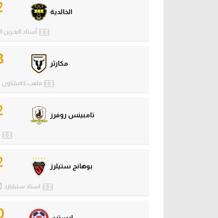
2
الخالدية
أستاد البحرين ا
3
مكارثر
ملعب كامبلتاون
2
تامبينس روفرز
2
بوهانج ستيلرز
استاد ستيليارد
0
إيسترن