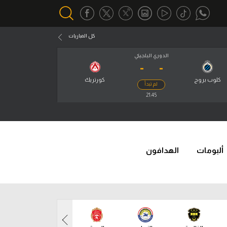
كل المباريات
الدوري البلجيكي
-
-
أقسام خاصة
Gamers
كلوب بروج
كورتريك
لم تبدأ
يكية
21:45
ميركاتو
تحقيق في الجول
تقرير في الجول
ألبومات
الهدافون
تحليل في الجول
حكايات في الجول
كويز في الجول
فيديو في الجول