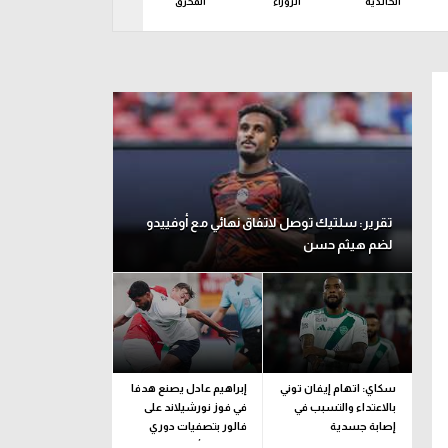
الخالدية
الزوراء
المحرق
النصر
الوح
تقرير: سلتيك توصل لاتفاق نهائي مع أوفييدو
لضم هيثم حسن
سكاي: اتهام إيفان توني
إبراهيم عادل يصنع هدفا
بالاعتداء والتسبب في
في فوز نورشيلاند على
إصابة جسدية
فالور بتصفيات دوري
المؤتمر الأوروبي