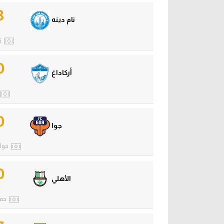
3
نام دينه
ت
0
أركاداغ
0
جوا
جواه
0
الأهلي
حمد