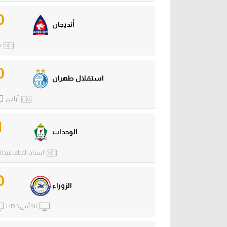
0
أنديجان
ب
0
استقلال طهران
آزادي
1
الوحدات
استاد الملك عبدالل
0
الزوراء
الكأس 5 HD