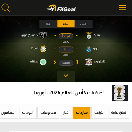
أمس
اليوم
غدا
-
-
بنفيكا
أكاديميكو فيزيو
لم تبدأ
محتوى إخباري
محتوى إخباري
22:30
الرئيسية
الرئيسية
-
-
بورتو
ألفيركا
بعد قليل
20:00
أخبار
أخبار
5
1
كليمارنوك
سيلتك
انتهت
مباريات
مباريات
ميركاتو
ميركاتو
تصفيات كأس العالم 2026 - أوروبا
فانتازي في الجول
فانتازي في الجول
مسابقة التوقعات
مسابقة التوقعات
نظرة عامة
الترتيب
مباريات
أخبار
فيديوهات
ألبومات
الهدافون
فيديوهات
فيديوهات
عدسات
عدسات