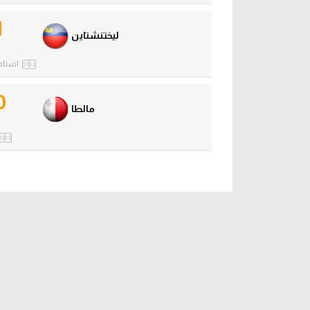
1
ليختنشتاين
استاد 
0
مالطا