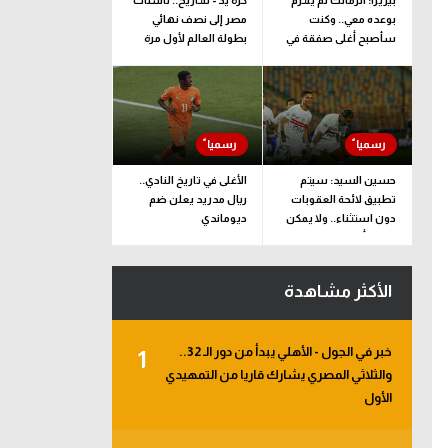
بيزيرا: الزمالك لم يلتزم
كرة يد - للتاريخ.. ناشئات
بوعده معي.. وكنت
مصر إلى نصف نهائي
سأصبح أغلى صفقة في
بطولة العالم لأول مرة
تاريخ النادي
حسين السيد: سيتم
الأغلى في تاريخ النادي..
تطبيق لائحة العقوبات
ريال مدريد يعلن ضم
دون استثناء.. ولا يمكن
ديوماندي
ضغط أو ليّ ذراع الزمالك
الأكثر مشاهدة
خبر في الجول - الأهلي يبدأ من دور الـ 32..
1
والثلاثي المصري يشارك قاريا من التمهيدي
الأول