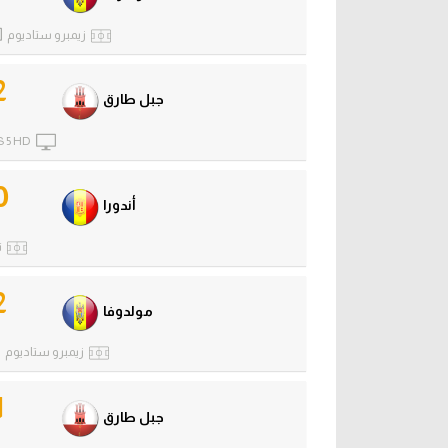
زيمبرو ستاديوم
2
جبل طارق
 5 HD
0
أندورا
ن
2
مولدوفا
زيمبرو ستاديوم
1
جبل طارق