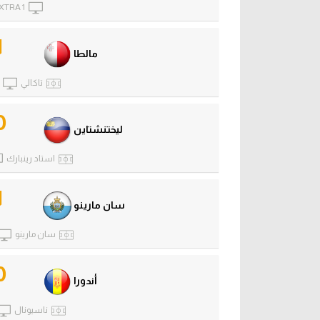
XTRA 1
1
مالطا
تاكالي
0
ليختنشتاين
استاد رينبارك
1
سان مارينو
سان مارينو
0
أندورا
ناسيونال