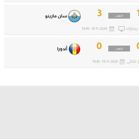
3
سان مارينو
انتهت
رينبارك
.
18-11-2024 - 19:45
0
أندورا
انتهت
تاكالي
19-11-2024 - 19:45