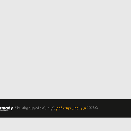
© 2026
فى الجول دوت كوم
يتم إدارته و تطويره
بواسطة