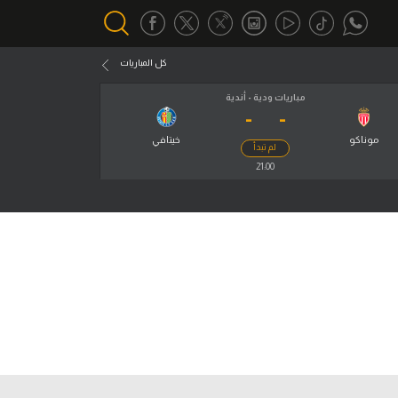
كل المباريات
مباريات ودية - أندية
-
-
أقسام خاصة
Gamers
موناكو
خيتافي
لم تبدأ
يكية
21:00
ميركاتو
تحقيق في الجول
تقرير في الجول
تحليل في الجول
حكايات في الجول
كويز في الجول
فيديو في الجول