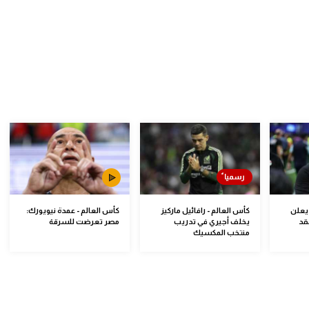
 يعلن
كأس العالم - رافائيل ماركيز
كأس العالم - عمدة نيويورك:
قد
يخلف أجيري في تدريب
مصر تعرضت للسرقة
منتخب المكسيك