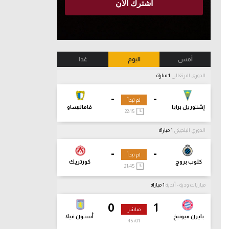
أمس
اليوم
غدا
الدوري البرتغالي
1 مباراة
-
-
لم تبدأ
إشتوريل برايا
فاماليساو
22:15
الدوري البلجيكي
1 مباراة
-
-
لم تبدأ
كلوب بروج
كورتريك
21:45
مباريات ودية - أندية
1 مباراة
0
1
مباشر
بايرن ميونيخ
أستون فيلا
45
+01