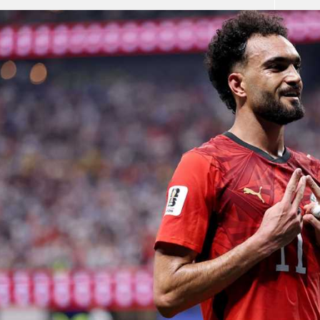
آسيا
دوري أبطال أوروبا
لسعودي للمحترفين
أمريكا
القسم الثاني
ل أوروبا
ركن الألعاب
رياضات أخرى
ل إفريقيا