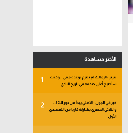
الأكثر مشاهدة
بيزيرا: الزمالك لم يلتزم بوعده معي.. وكنت
1
سأصبح أغلى صفقة في تاريخ النادي
خبر في الجول - الأهلي يبدأ من دور الـ 32..
2
والثلاثي المصري يشارك قاريا من التمهيدي
الأول