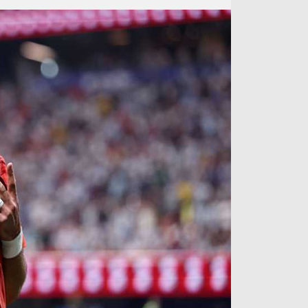
آراء حرة
الدوري ا
ركن الألعاب
دوري أبطا
دوري أبطا
كل البطولات