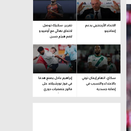
الاتحاد الأرجنتيني يدعم
تقرير: سلتيك توصل
إنفانتينو
لاتفاق نهائي مع أوفييدو
لضم هيثم حسن
سكاي: اتهام إيفان توني
إبراهيم عادل يصنع هدفا
بالاعتداء والتسبب في
في فوز نورشيلاند على
إصابة جسدية
فالور بتصفيات دوري
المؤتمر الأوروبي