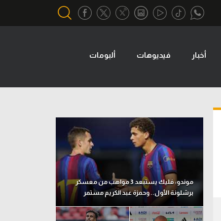
أخبار
فيديوهات
ألبومات
أقسام خاصة
Gamers
يكية
ميركاتو
تحقيق في الجول
تقرير في الجول
تحليل في الجول
حكايات في الجول
موندو: فليك يستبعد 3 مواهب من معسكر
برشلونة الأول.. وحمزة عبد الكريم مستمر
كويز في الجول
فيديو في الجول